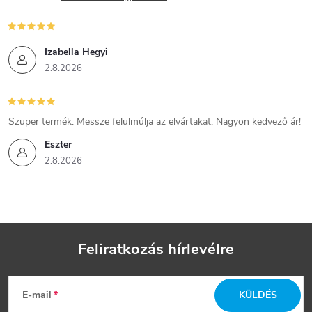
Izabella Hegyi
2.8.2026
Szuper termék. Messze felülmúlja az elvártakat. Nagyon kedvező ár!
Eszter
2.8.2026
Feliratkozás hírlevélre
L
E-mail
KÜLDÉS