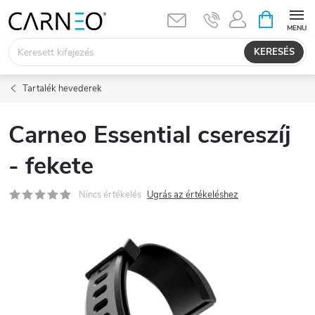
Ugrás
KOSÁR
a
fő
KERESÉS
tartalomhoz
Tartalék hevederek
Carneo Essential csereszíj
- fekete
Nincs értékelés
Ugrás az értékeléshez