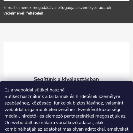
á
E-mail címének megadásával elfogadja a személyes adatok
b
védelmének feltételeit
l
é
c
Ez a weboldal sütiket használ
eshop
@
carneo.hu
Sütiket használunk a tartalmak és hirdetések személyre
003614900180
szabásához, közösségi funkciók biztosításához, valamint
weboldalforgalmunk elemzéséhez. Ezenkívül közösségi
Facebook
média-, hirdető- és elemező partnereinkkel megosztjuk az
carneo_hu
Ön weboldalhasználatra vonatkozó adatait, akik
kombinálhatják az adatokat más olyan adatokkal, amelyeket