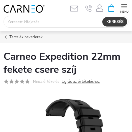
Ugrás
KOSÁR
a
fő
KERESÉS
tartalomhoz
Tartalék hevederek
Carneo Expedition 22mm
fekete csere szíj
Nincs értékelés
Ugrás az értékeléshez