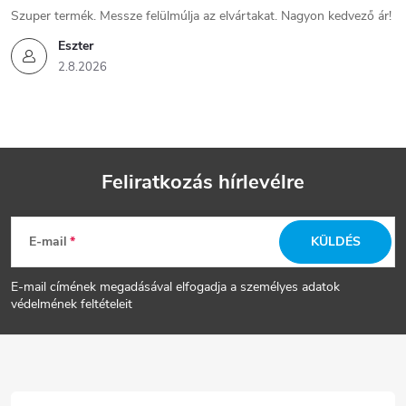
Szuper termék. Messze felülmúlja az elvártakat. Nagyon kedvező ár!
Eszter
2.8.2026
Feliratkozás hírlevélre
L
E-mail
KÜLDÉS
á
E-mail címének megadásával elfogadja a személyes adatok
b
védelmének feltételeit
l
é