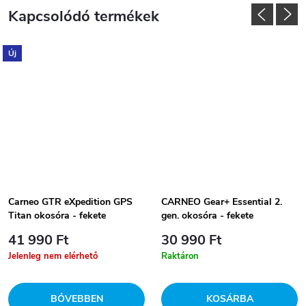
Kapcsolódó termékek
Új
Carneo GTR eXpedition GPS
CARNEO Gear+ Essential 2.
Titan okosóra - fekete
gen. okosóra - fekete
41 990 Ft
30 990 Ft
Jelenleg nem elérhető
Raktáron
BŐVEBBEN
KOSÁRBA