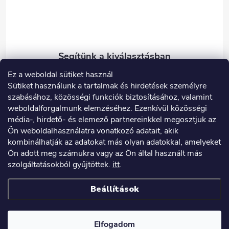
c
Ez a weboldal sütiket használ
eshop
@
carneo.hu
Sütiket használunk a tartalmak és hirdetések személyre
003614900180
szabásához, közösségi funkciók biztosításához, valamint
weboldalforgalmunk elemzéséhez. Ezenkívül közösségi
Facebook
média-, hirdető- és elemező partnereinkkel megosztjuk az
carneo_hu
Ön weboldalhasználatra vonatkozó adatait, akik
kombinálhatják az adatokat más olyan adatokkal, amelyeket
Ön adott meg számukra vagy az Ön által használt más
szolgáltatásokból gyűjtöttek.
itt
.
Hasznos információk
Beállítások
Copyright 2026
E- shop Carneo
. Minden jog fenntartva.
Elfogadom