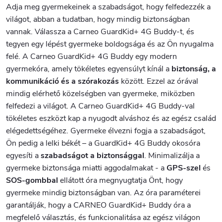
Adja meg gyermekeinek a szabadságot, hogy felfedezzék a
világot, abban a tudatban, hogy mindig biztonságban
vannak. Válassza a Carneo GuardKid+ 4G Buddy-t, és
tegyen egy lépést gyermeke boldogsága és az Ön nyugalma
felé. A Carneo GuardKid+ 4G Buddy egy modern
gyermekóra, amely tökéletes egyensúlyt kínál a
biztonság, a
kommunikáció és a szórakozás
között. Ezzel az órával
mindig elérhető közelségben van gyermeke, miközben
felfedezi a világot. A Carneo GuardKid+ 4G Buddy-val
tökéletes eszközt kap a nyugodt alváshoz és az egész család
elégedettségéhez.
Gyermeke élvezni fogja a szabadságot,
Ön pedig a lelki békét – a GuardKid+ 4G Buddy okosóra
egyesíti a
szabadságot a biztonsággal
. Minimalizálja a
gyermeke biztonsága miatti aggodalmakat - a
GPS-szel
és
SOS-gombbal
ellátott óra megnyugtatja Önt, hogy
gyermeke mindig biztonságban van.
Az óra paraméterei
garantálják, hogy a CARNEO GuardKid+ Buddy óra a
megfelelő választás, és funkcionalitása az egész világon