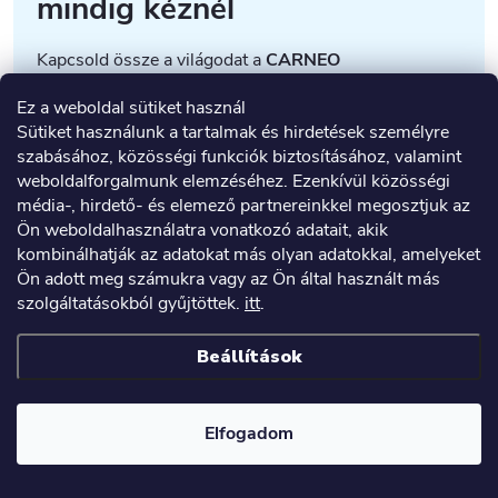
mindig kéznél
Kapcsold össze a világodat a
CARNEO
BestFriendConnect®
segítségével.
Ez a weboldal sütiket használ
Képzeld el, hogy a
CARNEO GuardKid+
órád már
Sütiket használunk a tartalmak és hirdetések személyre
nem csak egy egyszerű segédeszköz, hanem egy híd
szabásához, közösségi funkciók biztosításához, valamint
a barátsághoz. A CARNEO BestFriendConnect®
weboldalforgalmunk elemzéséhez. Ezenkívül közösségi
egyedülálló funkciójának köszönhetően akár 70 óra is
média-, hirdető- és elemező partnereinkkel megosztjuk az
összekapcsolható – és kezdődhet a szórakozás
Ön weboldalhasználatra vonatkozó adatait, akik
kombinálhatják az adatokat más olyan adatokkal, amelyeket
Ön adott meg számukra vagy az Ön által használt más
👫
Csevegj a barátaiddal
biztonságos HD
szolgáltatásokból gyűjtöttek.
itt
.
videóhívásokon keresztül.
🎤
Küldj hangüzeneteket
tele nevetéssel és
Beállítások
ötletekkel.
😍
Oszd meg az emojikonokat,
amelyek mosolyt
csalnak az arcodra.
Elfogadom
És mindez a
CARNEO CryptoLogic®
technológia