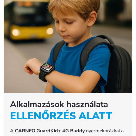
Alkalmazások használata
ELLENŐRZÉS ALATT
A
CARNEO GuardKid+ 4G Buddy
gyermekórákkal a