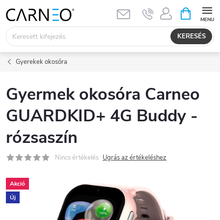
Ugrás
KOSÁR
a
fő
KERESÉS
tartalomhoz
Gyerekek okosóra
Gyermek okosóra Carneo
GUARDKID+ 4G Buddy -
rózsaszín
Nincs értékelés
Ugrás az értékeléshez
Akció
Új