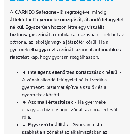
A
CARNEO Safezone+®
segítségével mindig
áttekintheti gyermeke mozgását, állandó felügyelet
nélkül
. Egyszerűen hozzon létre egy
virtuális
biztonságos zónát
a mobilalkalmazásban - például az
otthona, az iskolája vagy a játszótér körül. Ha a
gyermek
elhagyja ezt a zónát
, azonnal
automatikus
riasztást
kap, hogy gyorsan reagálhasson.
🔹
Intelligens ellenőrzés korlátozások nélkül
-
A zónák állandó felügyelet nélkül védik a
gyermeket, bizalmat építve a szülők és a
gyermekek között.
🔹 Azonnali értesítések
- Ha gyermeke
elhagyja a biztonságos zónát, azonnal értesül
róla.
🔹
Egyszerű beállítás
- Gyorsan testre
szabhatja a zónákat az alkalmazásban az