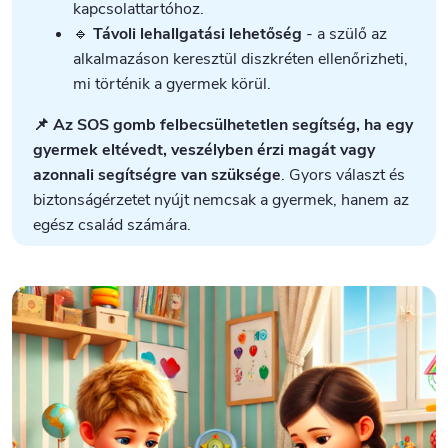
kapcsolattartóhoz.
🔹
Távoli lehallgatási lehetőség
- a szülő az
alkalmazáson keresztül diszkréten ellenőrizheti,
mi történik a gyermek körül.
📌 Az SOS gomb felbecsülhetetlen segítség, ha egy
gyermek eltévedt, veszélyben érzi magát vagy
azonnali segítségre van szüksége
. Gyors választ és
biztonságérzetet nyújt nemcsak a gyermek, hanem az
egész család számára.