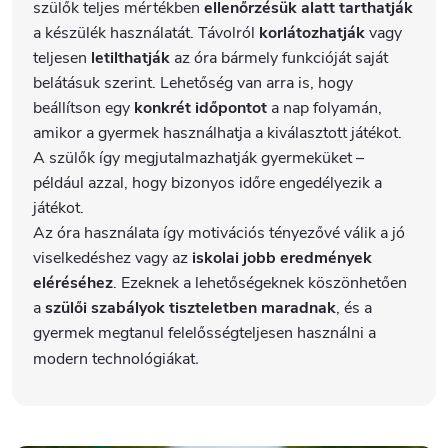
szülők teljes mértékben
ellenőrzésük alatt tarthatják
a készülék használatát. Távolról
korlátozhatják
vagy
teljesen
letilthatják
az óra bármely funkcióját saját
belátásuk szerint. Lehetőség van arra is, hogy
beállítson egy
konkrét időpontot
a nap folyamán,
amikor a gyermek használhatja a kiválasztott játékot.
A szülők így megjutalmazhatják gyermeküket –
például azzal, hogy bizonyos időre engedélyezik a
játékot.
Az óra használata így motivációs tényezővé válik a jó
viselkedéshez vagy az
iskolai jobb eredmények
eléréséhez
. Ezeknek a lehetőségeknek köszönhetően
a
szülői szabályok tiszteletben maradnak
, és a
gyermek megtanul felelősségteljesen használni a
modern technológiákat
.