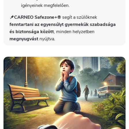
igényeinek megfelelően.
📌CARNEO Safezone+®
segít a szülőknek
fenntartani az egyensúlyt gyermekük szabadsága
és biztonsága között
, minden helyzetben
megnyugvást
nyújtva.