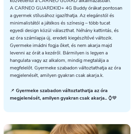
közvetlenül a CARNEO GUARD alkalmazásban.
A CARNEO GUARDKID+ 4G Buddy órákat pontosan
a gyermek stílusához igazíthatja. Az elegánstól és
minimalistától a játékos és színesig – több tucat
egyedi design közül választhat. Néhány kattintás, és
az óra számlapja új, eredeti kiegészítővé változik.
Gyermeke imádni fogja őket, és nem akarja majd
levenni az órát a kezéről. Bármilyen is legyen a
hangulata vagy az alkalom, mindig megtalálja a
megfelelőt. Gyermeke szabadon változtathatja az óra
megjelenését, amilyen gyakran csak akarja.k.
📌
Gyermeke szabadon változtathatja az óra
megjelenését, amilyen gyakran csak akarja..
⌚💙