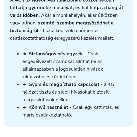
A
4G HD videohívás funkciónak köszönhetően
láthatja gyermeke mosolyát, és hallhatja a hangját
valós időben.
Akár a munkahelyén, akár útközben
vagy otthon,
szemtől szembe meggyőződhet a
biztonságról
- tiszta kép, zökkenőmentes
csatlakoztathatóság és egyszerű kezelés mellett.
🔹 Biztonságos névjegyzék
- Csak
engedélyezett számokat állíthat be az
alkalmazásban a jogosulatlan hívások
kiküszöbölése érdekében.
🔹
Gyors és megbízható kapcsolat
- a 4G
hálózat tiszta és stabil hívásokat biztosít
megszakítások nélkül.
🔹
Könnyű használat
- Csak egy kattintás, és
máris csatlakoztatható.