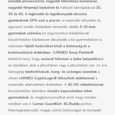
erősebb processzorral, nagyobb felbontású kamerával,
nagyobb fényerejű kijelzővel és
hálózati támogatással
2G,
3G és 4G. A legkisebb és legvékonyabb okosóra
gyerekeknek GPS-szel a piacon
, a maximális kényelem és
egyszerű viselés érdekében tervezték, ideális
5-10 éves
gyermekek számára.
Az ergonomikus kialakításnak
köszönhetően tökéletesen illeszkedik a kis gyermekkézre is,
miközben
fejlett funkciókat kínál a biztonság és a
kommunikáció érdekében.
.
CARNEO 5way Pointer®
lehetővé teszi, hogy
azonnal felismeri a baba helyzetét
akár
az iskolában, akár a játszótéren vagy a játszótéren van. Az óra
támogatja
telefonhívások, hang- és szöveges üzenetek
a
címen
cARNEO CryptoLogic® titkosított védelemmel
a
maximális adatvédelem érdekében.
A
4G HD videohívásnak
köszönhetően bármikor
vizuális kapcsolatban lehet
gyermekével
, és megbizonyosodhat arról, hogy minden
rendben van.
A
Carneo GuardKid+ 4G Buddy
pontos
helymeghatározást, magas szintű biztonságot és kompakt