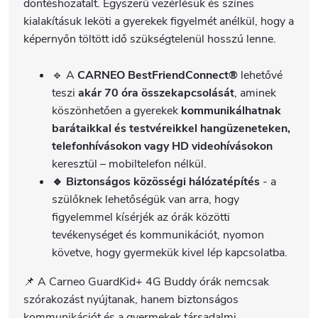
döntéshozatalt. Egyszerű vezérlésük és színes
kialakításuk leköti a gyerekek figyelmét anélkül, hogy a
képernyőn töltött idő szükségtelenül hosszú lenne.
🔹 A
CARNEO BestFriendConnect®
lehetővé
teszi
akár 70 óra összekapcsolását
, aminek
köszönhetően a gyerekek
kommunikálhatnak
barátaikkal és testvéreikkel
hangüzeneteken,
telefonhívásokon vagy HD videohívásokon
keresztül – mobiltelefon nélkül.
🔹 Biztonságos közösségi hálózatépítés
- a
szülőknek lehetőségük van arra, hogy
figyelemmel kísérjék az órák közötti
tevékenységet és kommunikációt, nyomon
követve, hogy gyermekük kivel lép kapcsolatba.
📌 A Carneo GuardKid+ 4G Buddy órák nemcsak
szórakozást nyújtanak, hanem biztonságos
kommunikációt és a gyermekek társadalmi