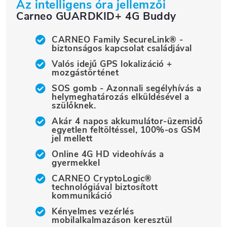
Az intelligens óra jellemzői
Carneo GUARDKID+ 4G Buddy
CARNEO Family SecureLink® -
biztonságos kapcsolat családjával
Valós idejű GPS lokalizáció +
mozgástörténet
SOS gomb - Azonnali segélyhívás a
helymeghatározás elküldésével a
szülőknek.
Akár 4 napos akkumulátor-üzemidő
egyetlen feltöltéssel, 100%-os GSM
jel mellett
Online 4G HD videohívás a
gyermekkel
CARNEO CryptoLogic®
technológiával biztosított
kommunikáció
Kényelmes vezérlés
mobilalkalmazáson keresztül