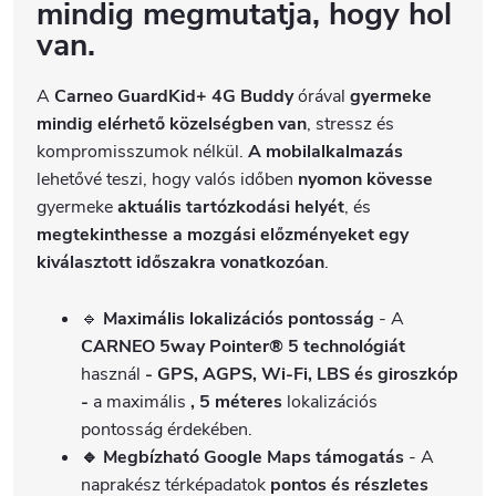
mindig megmutatja, hogy hol
van.
A
Carneo GuardKid+ 4G Buddy
órával
gyermeke
mindig elérhető közelségben van
, stressz és
kompromisszumok nélkül.
A mobilalkalmazás
lehetővé teszi, hogy valós időben
nyomon kövesse
gyermeke
aktuális tartózkodási helyét
, és
megtekinthesse a mozgási előzményeket egy
kiválasztott időszakra vonatkozóan
.
🔹
Maximális lokalizációs pontosság
- A
CARNEO 5way Pointer®
5 technológiát
használ
- GPS, AGPS, Wi-Fi, LBS és giroszkóp
-
a maximális
, 5 méteres
lokalizációs
pontosság érdekében.
🔹 Megbízható Google Maps támogatás
- A
naprakész térképadatok
pontos és részletes