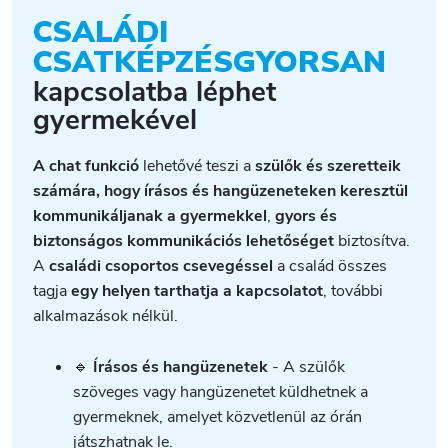
CSALÁDI
CSATKÉPZÉSGYORSAN
kapcsolatba léphet
gyermekével
A chat funkció
lehetővé teszi a
szülők és szeretteik
számára, hogy írásos és hangüzeneteken keresztül
kommunikáljanak a gyermekkel
,
gyors és
biztonságos kommunikációs lehetőséget
biztosítva.
A
családi csoportos csevegéssel
a család összes
tagja
egy helyen tarthatja a kapcsolatot
, további
alkalmazások nélkül.
🔹
Írásos és hangüzenetek
- A szülők
szöveges vagy hangüzenetet küldhetnek a
gyermeknek, amelyet közvetlenül az órán
játszhatnak le.