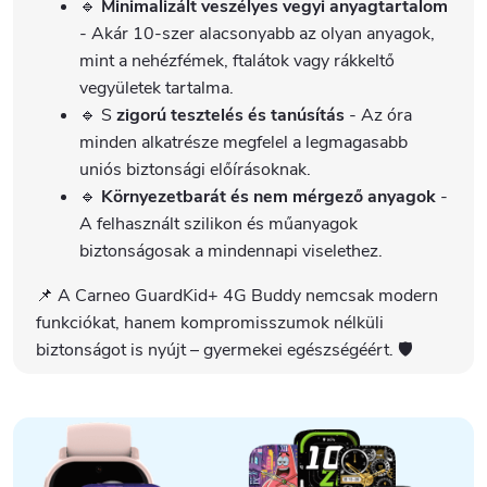
🔹
Minimalizált veszélyes vegyi anyagtartalom
- Akár 10-szer alacsonyabb az olyan anyagok,
mint a nehézfémek, ftalátok vagy rákkeltő
vegyületek tartalma.
🔹 S
zigorú tesztelés és tanúsítás
- Az óra
minden alkatrésze megfelel a legmagasabb
uniós biztonsági előírásoknak.
🔹
Környezetbarát és nem mérgező anyagok
-
A felhasznált szilikon és műanyagok
biztonságosak a mindennapi viselethez.
📌 A Carneo GuardKid+ 4G Buddy nemcsak modern
funkciókat, hanem kompromisszumok nélküli
biztonságot is nyújt – gyermekei egészségéért. 🛡️