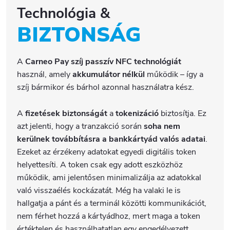
Technológia &
BIZTONSÁG
A
Carneo Pay szíj
passzív NFC technológiát
használ, amely
akkumulátor nélkül
működik – így a
szíj bármikor és bárhol azonnal használatra kész.
A
fizetések biztonságát
a
tokenizáció
biztosítja. Ez
azt jelenti, hogy a tranzakció során
soha nem
kerülnek továbbításra a bankkártyád valós adatai
.
Ezeket az érzékeny adatokat egyedi digitális token
helyettesíti. A token csak egy adott eszközhöz
működik, ami jelentősen minimalizálja az adatokkal
való visszaélés kockázatát. Még ha valaki le is
hallgatja a pánt és a terminál közötti kommunikációt,
nem férhet hozzá a kártyádhoz, mert maga a token
értéktelen és használhatatlan egy engedélyezett