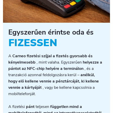
Egyszerűen érintse oda és
FIZESSEN
A
Carneo fizetési szíjjal a fizetés gyorsabb és
kényelmesebb
, mint valaha. Egyszerűen
helyezze a
pántot az NFC-chip helyére a terminálon
, és a
tranzakció azonnal feldolgozásra kerül –
anélkül,
hogy elő kellene vennie a pénztárcáját, ki kellene
vennie a kártyáját
, vagy be kellene kapcsolnia a
mobiltelefonját.
A fizetési
pánt
teljesen
független mind a
mobiltelefonodtól, mind az internetkapcsolatodtól
.