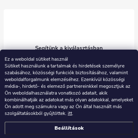
é
c
Ez a weboldal sütiket használ
eshop
@
carneo.hu
Sütiket használunk a tartalmak és hirdetések személyre
003614900180
szabásához, közösségi funkciók biztosításához, valamint
weboldalforgalmunk elemzéséhez. Ezenkívül közösségi
Facebook
média-, hirdető- és elemező partnereinkkel megosztjuk az
carneo_hu
Ön weboldalhasználatra vonatkozó adatait, akik
kombinálhatják az adatokat más olyan adatokkal, amelyeket
Ön adott meg számukra vagy az Ön által használt más
szolgáltatásokból gyűjtöttek.
itt
.
Hasznos információk
Beállítások