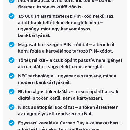
Internetkapcsolat nélkül is működik – bárhol
fizethet, itthon és külföldön is.
15 000 Ft alatti fizetések PIN-kód nélkül (az
adott bank feltételeinek megfelelően) –
ugyanúgy, mint egy hagyományos
bankkártyánál.
Magasabb összegek PIN-kóddal – a terminál
kérni fogja a kártyájához tartozó PIN-kódot.
Töltés nélkül – a csuklópánt passzív, nem igényel
akkumulátort vagy elektromos energiát.
NFC technológia – ugyanaz a szabvány, mint a
modern bankkártyáknál.
Biztonságos tokenizálás – a csuklópántba csak
digitális token kerül, nem a kártyaszám.
Nincs adatlopási kockázat – a token értéktelen
az engedélyezett rendszeren kívül.
Egyszerű kezelés a Carneo Pay alkalmazásban –
a kártyát bármikor hozzáadhatja vagy