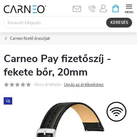
Ugrás
KOSÁR
a
fő
KERESÉS
tartalomhoz
Carneo fizető óraszíjak
Carneo Pay fizetőszíj -
fekete bőr, 20mm
Nincs értékelés
Ugrás az értékeléshez
Új