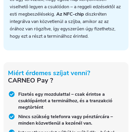
viselhető legyen a csuklódon – a reggeli edzésektől az
esti megbeszélésekig.
Az NFC-chip
diszkréten
integrálva van közvetlenül a szíjba, amikor az az
órához van rögzítve, így egyszerűen úgy fizethetsz,
hogy ezt a részt a terminálhoz érinted.
Miért érdemes szíjat venni?
CARNEO Pay ?
Fizetés egy mozdulattal – csak érintse a
csuklópántot a terminálhoz, és a tranzakció
megtörtént
Nincs szükség telefonra vagy pénztárcára –
minden közvetlenül a kezénél van.