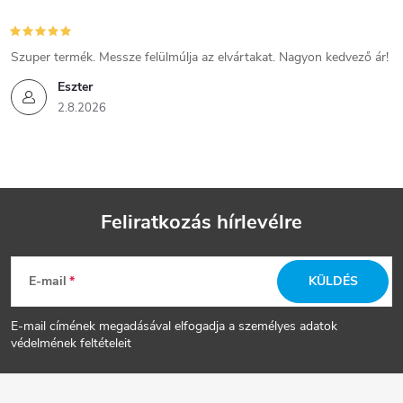
Szuper termék. Messze felülmúlja az elvártakat. Nagyon kedvező ár!
Eszter
2.8.2026
Feliratkozás hírlevélre
L
E-mail
KÜLDÉS
á
E-mail címének megadásával elfogadja a személyes adatok
b
védelmének feltételeit
l