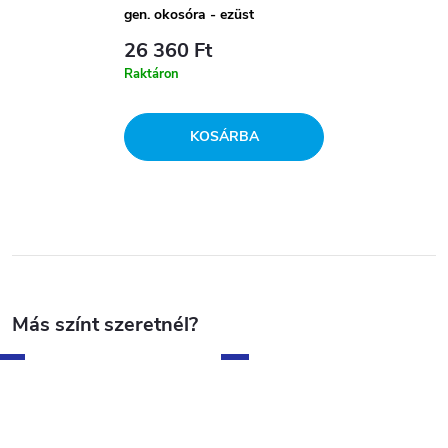
gen. okosóra - ezüst
26 360 Ft
Raktáron
KOSÁRBA
Új
Új