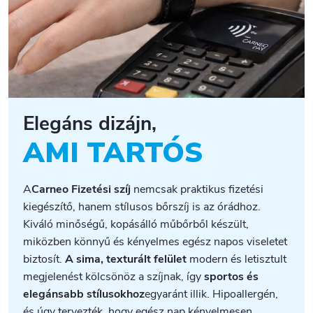
Elegáns dizájn,
AMI TARTÓS
A
Carneo Fizetési szíj
nemcsak praktikus fizetési
kiegészítő, hanem stílusos bőrszíj is az órádhoz.
Kiváló minőségű, kopásálló műbőrből készült,
miközben könnyű és kényelmes egész napos viseletet
biztosít.
A sima, texturált felület
modern és letisztult
megjelenést kölcsönöz a szíjnak, így
sportos és
elegánsabb stílusokhoz
egyaránt illik. Hipoallergén,
és úgy tervezték, hogy egész nap kényelmesen