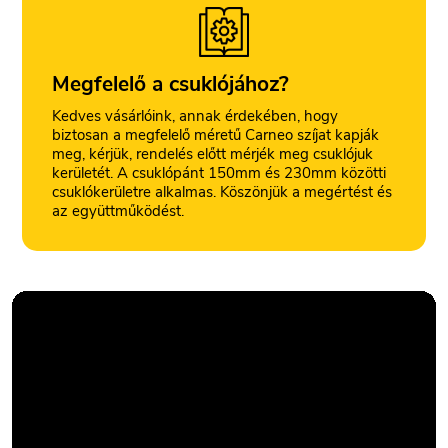
Megfelelő a csuklójához?
Kedves vásárlóink, annak érdekében, hogy
biztosan a megfelelő méretű Carneo szíjat kapják
meg, kérjük, rendelés előtt mérjék meg csuklójuk
kerületét. A csuklópánt 150mm és 230mm közötti
csuklókerületre alkalmas. Köszönjük a megértést és
az együttműködést.