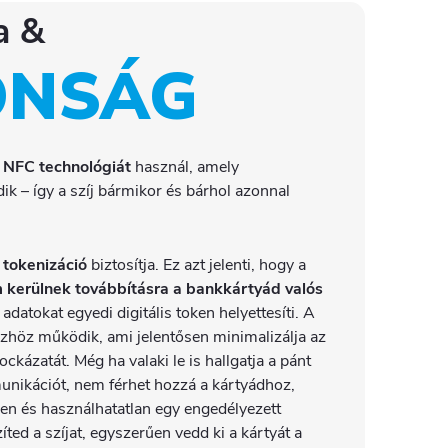
a &
ONSÁG
 NFC technológiát
használ, amely
k – így a szíj bármikor és bárhol azonnal
a
tokenizáció
biztosítja. Ez azt jelenti, hogy a
 kerülnek továbbításra a bankkártyád valós
adatokat egyedi digitális token helyettesíti. A
zhöz működik, ami jelentősen minimalizálja az
ockázatát. Még ha valaki le is hallgatja a pánt
unikációt, nem férhet hozzá a kártyádhoz,
en és használhatatlan egy engedélyezett
íted a szíjat, egyszerűen vedd ki a kártyát a