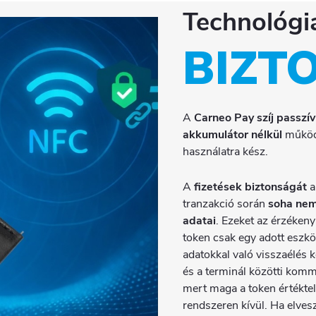
Technológi
BIZT
A
Carneo Pay szíj
passzív
akkumulátor nélkül
működi
használatra kész.
A
fizetések biztonságát
tranzakció során
soha nem
adatai
. Ezeket az érzékeny 
token csak egy adott eszkö
adatokkal való visszaélés k
és a terminál közötti komm
mert maga a token értéktel
rendszeren kívül. Ha elvesz