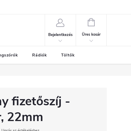
nak alapelvei
SZEMÉLYES ADATOK VÉDELME
GARANCIÁLIS SZE
KOSÁR
Üres kosár
Bejelentkezés
ngszórók
Rádiók
Töltők
 fizetőszíj -
r, 22mm
Ugrás az értékeléshez