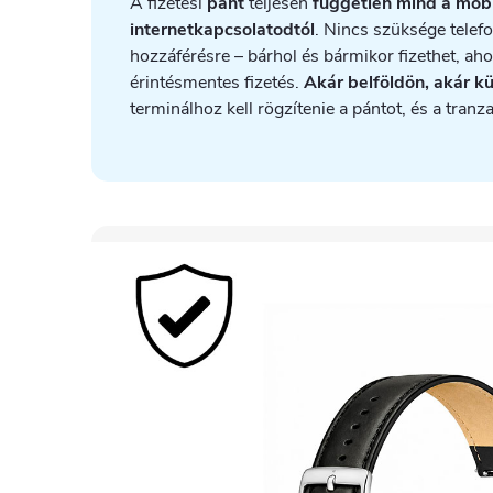
A fizetési
pánt
teljesen
független mind a mobi
internetkapcsolatodtól
. Nincs szüksége telefo
hozzáférésre – bárhol és bármikor fizethet, ah
érintésmentes fizetés.
Akár belföldön, akár k
terminálhoz kell rögzítenie a pántot, és a tranz