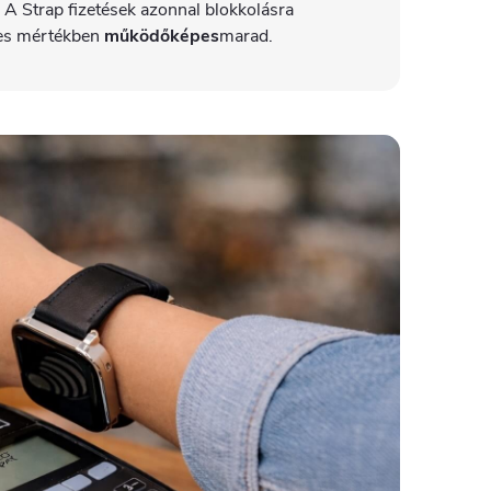
 A Strap fizetések azonnal blokkolásra
jes mértékben
működőképes
marad.