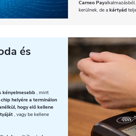
Carneo Pay
alkalmazásból.
kerülnek, de a
kártyád
tel
oda és
 és kényelmesebb
, mint
chip helyére a terminálon
anélkül, hogy elő kellene
tyáját
, vagy be kellene