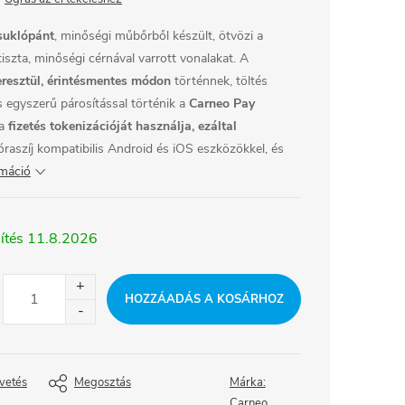
csuklópánt
, minőségi műbőrből készült, ötvözi a
iszta, minőségi cérnával varrott vonalakat. A
resztül, érintésmentes módon
történnek, töltés
és egyszerű párosítással történik a
Carneo Pay
 a
fizetés tokenizációját használja, ezáltal
óraszíj kompatibilis Android és iOS eszközökkel, és
rmáció
11.8.2026
HOZZÁADÁS A KOSÁRHOZ
vetés
Megosztás
Márka:
Carneo