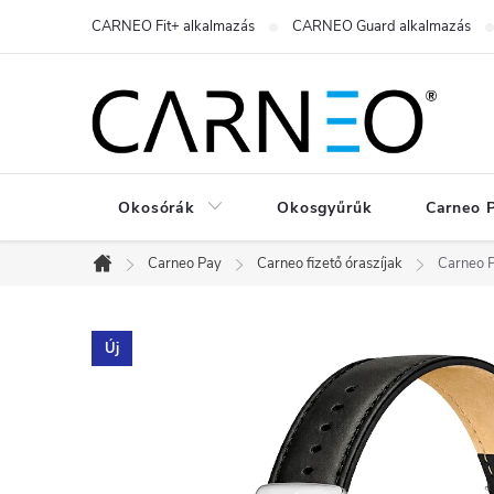
Ugrás
CARNEO Fit+ alkalmazás
CARNEO Guard alkalmazás
a
fő
tartalomhoz
Okosórák
Okosgyűrűk
Carneo 
Carneo Pay
Carneo fizető óraszíjak
Carneo P
Kezdőlap
Új