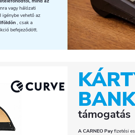
ltelefonodtól, mind az
nra vagy hálózati
ol igénybe vehető az
ülföldön
, csak a
akció befejeződött.
KÁRT
BAN
támogatás
A CARNEO Pay
fizetési e