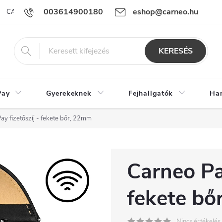
003614900180
eshop@carneo.hu
CARNEO Pay alkalmazás
ÜZLETI FELTÉTELEK
Sütik használatá
KERESÉS
Pay
Gyerekeknek
Fejhallgatók
Ha
ay fizetőszíj - fekete bőr, 22mm
Carneo Pay
fekete bő
Nincs értékelés