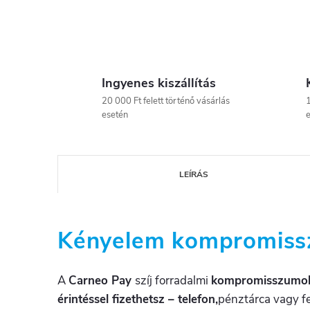
Ingyenes kiszállítás
20 000 Ft felett történő vásárlás
1
esetén
e
LEÍRÁS
Kényelem kompromiss
A
Carneo Pay
szíj forradalmi
kompromisszumok n
érintéssel fizethetsz – telefon,
pénztárca vagy fe