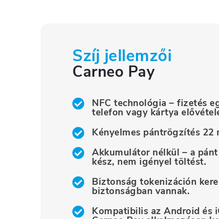
Szíj jellemzői
Carneo Pay
NFC technológia – fizetés eg
telefon vagy kártya elővétel
Kényelmes pántrögzítés 22 
Akkumulátor nélkül – a pánt
kész, nem igényel töltést.
Biztonság tokenizáción keres
biztonságban vannak.
Kompatibilis az Android és 