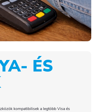
YA- ÉS
K
szközök kompatibilisek a legtöbb Visa és