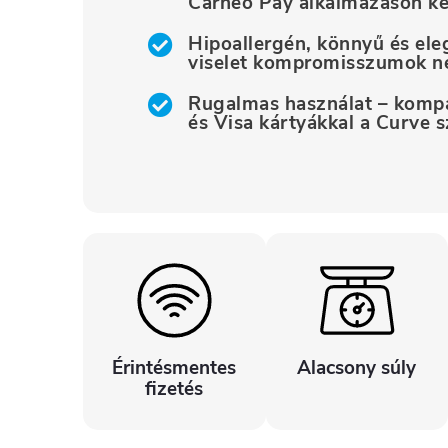
Carneo Pay alkalmazáson ke
Hipoallergén, könnyű és ele
viselet kompromisszumok né
Rugalmas használat – kompat
és Visa kártyákkal a Curve s
Érintésmentes
Alacsony súly
fizetés