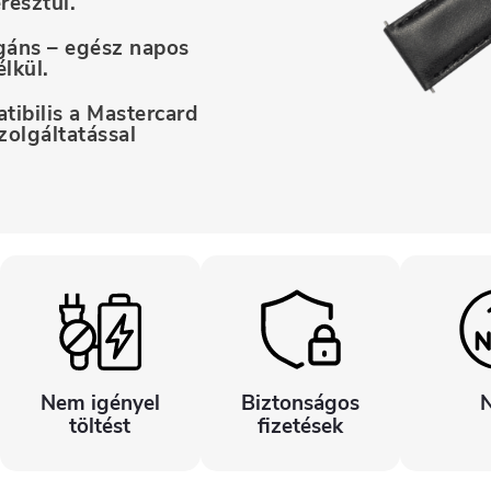
resztül.
gáns – egész napos
lkül.
ibilis a Mastercard
zolgáltatással
Nem igényel
Biztonságos
töltést
fizetések