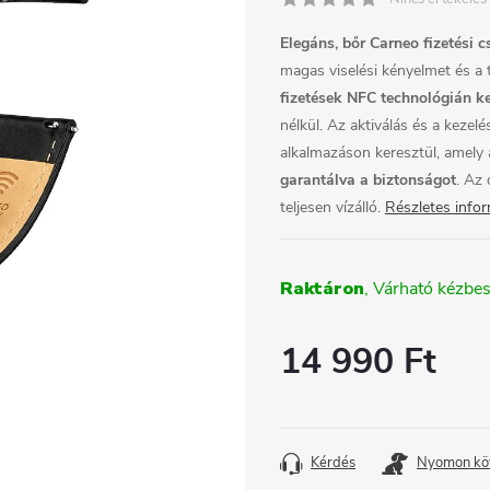
Elegáns, bőr
Carneo fizetési 
magas viselési kényelmet és a t
fizetések
NFC technológián ke
nélkül. Az aktiválás és a kezel
alkalmazáson keresztül, amely
garantálva a biztonságot
. Az 
teljesen vízálló.
Részletes info
Raktáron
14 990 Ft
Egységár:
Kérdés
Nyomon kö