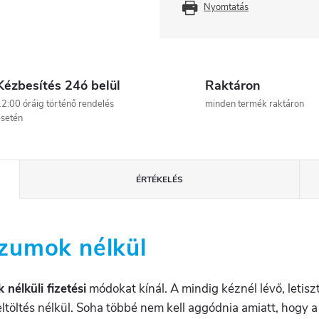
Nyomtatás
Kézbesítés 24ó belül
Raktáron
2:00 óráig történő rendelés
minden termék raktáron
setén
ÉRTÉKELÉS
zumok nélkül
élküli fizetési
módokat kínál. A mindig kéznél lévő, letis
ltöltés nélkül. Soha többé nem kell aggódnia amiatt, hogy 