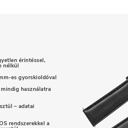
yetlen érintéssel,
e nélkül
mm-es gyorskioldóval
 mindig használatra
ztül – adatai
iOS rendszerekkel a