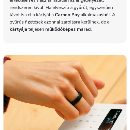
értéktelen és használhatatlan az engedélyezett
rendszeren kívül. Ha elveszíti a gyűrűt, egyszerűen
távolítsa el a kártyát a
Carneo Pay
alkalmazásból. A
gyűrűs fizetések azonnal zárolásra kerülnek, de a
kártyája
teljesen
működőképes marad
.