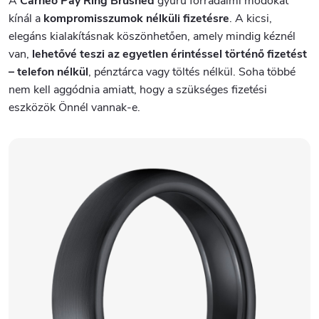
A
Carneo Pay Ring Brushed
gyűrű forradalmi módokat
kínál a
kompromisszumok nélküli fizetésre
. A kicsi,
elegáns kialakításnak köszönhetően, amely mindig kéznél
van,
lehetővé teszi az egyetlen érintéssel történő fizetést
– telefon nélkül
, pénztárca vagy töltés nélkül. Soha többé
nem kell aggódnia amiatt, hogy a szükséges fizetési
eszközök Önnél vannak-e.