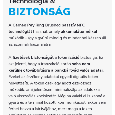
Technológia &
BIZTONSÁG
A
Carneo Pay Ring
Brushed
passzív NFC
technológiát
használ, amely
akkumulátor nélkül
működik – így a gyűrű mindig és mindenhol készen áll
az azonnali használatra.
A
fizetések biztonságát
a
tokenizáció
biztosítja. Ez
azt jelenti, hogy a tranzakció során
soha nem
kerülnek továbbításra a bankkártyád valós adatai
.
Ezeket az érzékeny adatokat egyedi digitális token
helyettesíti. A token csak egy adott eszközhöz
működik, ami jelentősen minimalizálja az adatokkal
való visszaélés kockázatát. Még ha valaki el is kapná a
gyűrű és a terminál közötti kommunikációt, akkor sem
férhet hozzá a kártyájához, mert maga a token