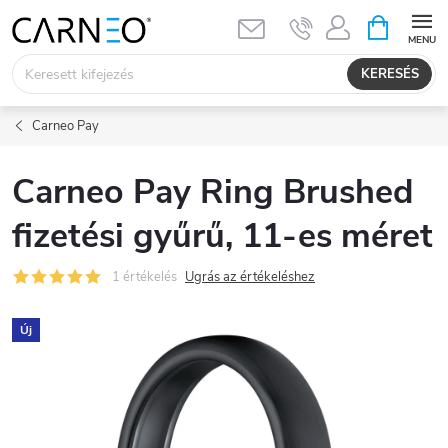
Ugrás
KOSÁR
a
fő
KERESÉS
tartalomhoz
Carneo Pay
Carneo Pay Ring Brushed
fizetési gyűrű, 11-es méret
1 értékelés
Ugrás az értékeléshez
Új