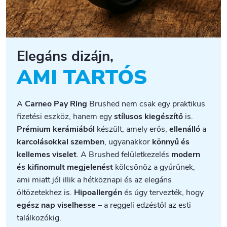
Elegáns dizájn,
AMI TARTÓS
A
Carneo Pay Ring
Brushed nem csak egy praktikus
fizetési eszköz, hanem egy
stílusos kiegészítő
is.
Prémium kerámiából
készült, amely erős,
ellenálló
a
karcolásokkal szemben
, ugyanakkor
könnyű és
kellemes viselet
. A Brushed felületkezelés
modern
és kifinomult megjelenést
kölcsönöz a gyűrűnek,
ami miatt jól illik a hétköznapi és az elegáns
öltözetekhez is.
Hipoallergén
és úgy tervezték, hogy
egész nap viselhesse
– a reggeli edzéstől az esti
találkozókig.