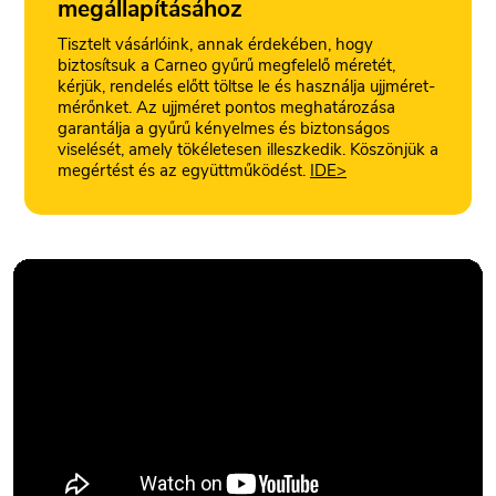
megállapításához
Tisztelt vásárlóink, annak érdekében, hogy
biztosítsuk a Carneo gyűrű megfelelő méretét,
kérjük, rendelés előtt töltse le és használja ujjméret-
mérőnket. Az ujjméret pontos meghatározása
garantálja a gyűrű kényelmes és biztonságos
viselését, amely tökéletesen illeszkedik. Köszönjük a
megértést és az együttműködést.
IDE>