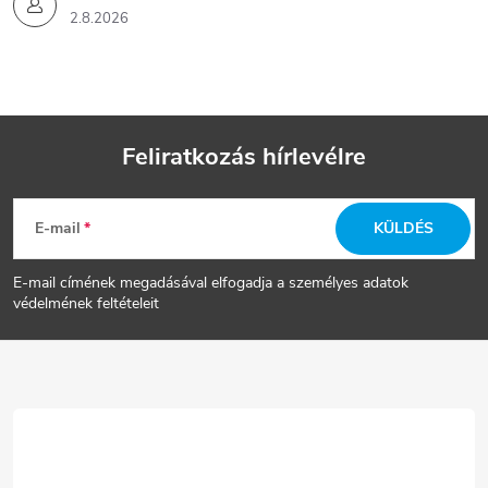
2.8.2026
Feliratkozás hírlevélre
L
E-mail
KÜLDÉS
á
E-mail címének megadásával elfogadja a személyes adatok
b
védelmének feltételeit
l
é
c