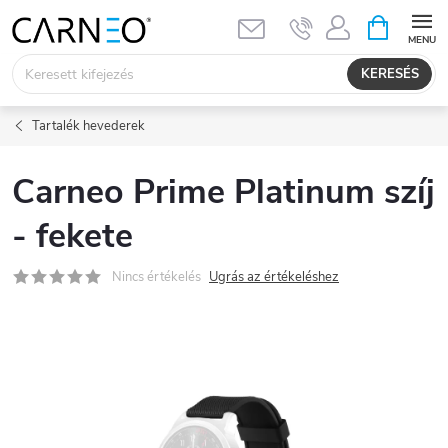
Ugrás
KOSÁR
a
fő
KERESÉS
tartalomhoz
Tartalék hevederek
Carneo Prime Platinum szíj
- fekete
Nincs értékelés
Ugrás az értékeléshez