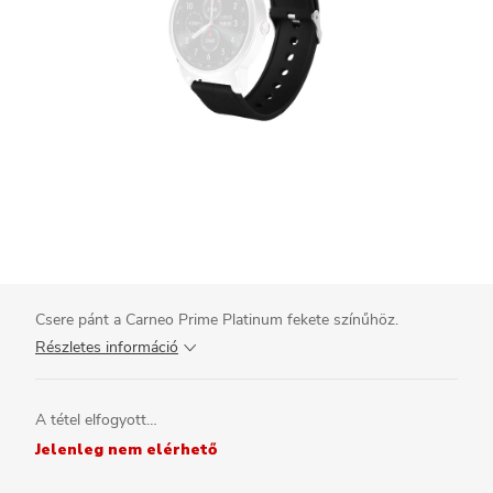
Csere pánt a Carneo Prime Platinum fekete színűhöz.
Részletes információ
A tétel elfogyott…
Jelenleg nem elérhető