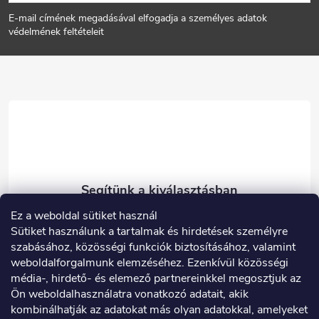
á
E-mail címének megadásával elfogadja a személyes adatok
b
védelmének feltételeit
l
é
c
Ez a weboldal sütiket használ
eshop
@
carneo.hu
Sütiket használunk a tartalmak és hirdetések személyre
003614900180
szabásához, közösségi funkciók biztosításához, valamint
weboldalforgalmunk elemzéséhez. Ezenkívül közösségi
Facebook
média-, hirdető- és elemező partnereinkkel megosztjuk az
carneo_hu
Ön weboldalhasználatra vonatkozó adatait, akik
kombinálhatják az adatokat más olyan adatokkal, amelyeket