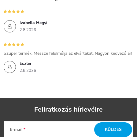
Izabella Hegyi
2.8.2026
Szuper termék. Messze felülmúlja az elvártakat. Nagyon kedvező ár!
Eszter
2.8.2026
Feliratkozás hírlevélre
L
E-mail
KÜLDÉS