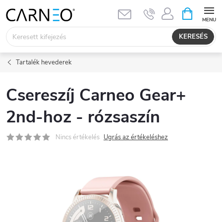
Ugrás
KOSÁR
a
fő
KERESÉS
tartalomhoz
Tartalék hevederek
Csereszíj Carneo Gear+
2nd-hoz - rózsaszín
Nincs értékelés
Ugrás az értékeléshez