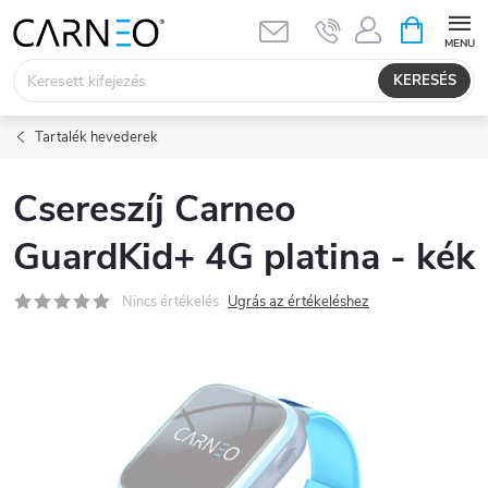
Ugrás
KOSÁR
a
fő
KERESÉS
tartalomhoz
Tartalék hevederek
Csereszíj Carneo
GuardKid+ 4G platina - kék
Nincs értékelés
Ugrás az értékeléshez