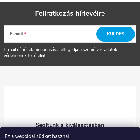
Feliratkozás hírlevélre
L
E-mail
KÜLDÉS
á
E-mail címének megadásával elfogadja a személyes adatok
b
védelmének feltételeit
l
é
c
Ez a weboldal sütiket használ
eshop
@
carneo.hu