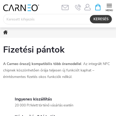
Ugrás
KOSÁR
a
fő
KERESÉS
tartalomhoz
Kezdőlap
Fizetési pántok
A Carneo óraszíj kompatibilis több óramodellel
. Az integrált NFC
chipnek köszönhetően órája teljesen új funkciót kaphat –
érintésmentes fizetés okos funkciók nélkül.
Ingyenes kiszállítás
20 000 Ft felett történő vásárlás esetén