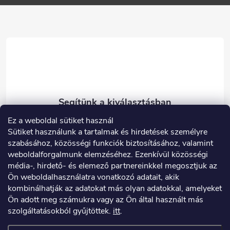
l
é
c
Ez a weboldal sütiket használ
eshop
@
carneo.hu
Sütiket használunk a tartalmak és hirdetések személyre
003614900180
szabásához, közösségi funkciók biztosításához, valamint
weboldalforgalmunk elemzéséhez. Ezenkívül közösségi
Facebook
média-, hirdető- és elemező partnereinkkel megosztjuk az
carneo_hu
Ön weboldalhasználatra vonatkozó adatait, akik
kombinálhatják az adatokat más olyan adatokkal, amelyeket
Ön adott meg számukra vagy az Ön által használt más
szolgáltatásokból gyűjtöttek.
itt
.
Hasznos információk