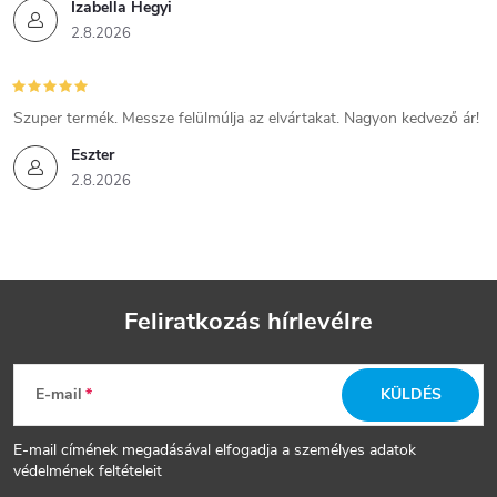
Izabella Hegyi
2.8.2026
Szuper termék. Messze felülmúlja az elvártakat. Nagyon kedvező ár!
Eszter
2.8.2026
Feliratkozás hírlevélre
L
E-mail
KÜLDÉS
á
E-mail címének megadásával elfogadja a személyes adatok
b
védelmének feltételeit