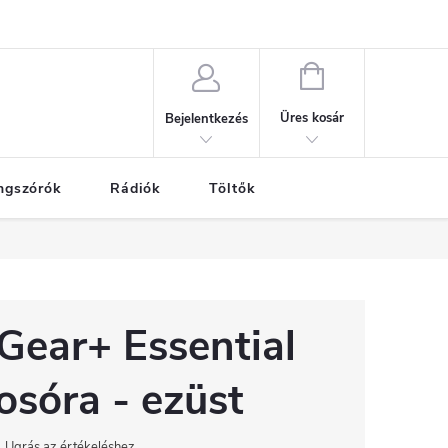
nak alapelvei
SZEMÉLYES ADATOK VÉDELME
GARANCIÁLIS SZE
KOSÁR
Üres kosár
Bejelentkezés
ngszórók
Rádiók
Töltők
ear+ Essential
osóra - ezüst
Ugrás az értékeléshez