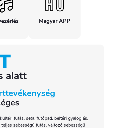
ezérlés
Magyar APP
T
 alatt
rttevékenység
séges
téri futás, séta, futópad, beltéri gyaloglás,
, teljes sebességű futás, változó sebességű