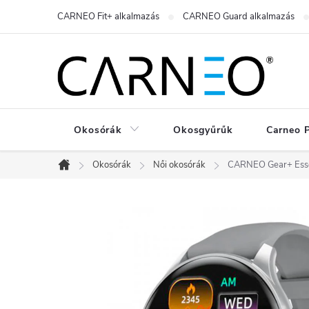
Ugrás
CARNEO Fit+ alkalmazás
CARNEO Guard alkalmazás
a
fő
tartalomhoz
Okosórák
Okosgyűrűk
Carneo 
Okosórák
Női okosórák
CARNEO Gear+ Essent
Kezdőlap