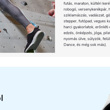
futás, maraton, kültéri ker
robogó, versenykerékpár, 
sziklamászás, vadászat, gö
stepper, futópad, vegyes ka
harci gyakorlatok, erőnléti
edzés, önképzés, jóga, pil
nyomás ülve, súlyzók, felü
Dance, és még sok más).
l