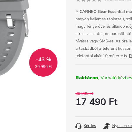
A
CARNEO Gear Essential más
nagyon kellemes tapintású, szili
nagy fényerővel és állandó idője
stressz-szintet, de párosíthat
hívásra vagy SMS-re. Az óra l
a táskádból a telefont
köszönh
telefontól akár 10 méterre is.
R
–43 %
30 990 Ft
Raktáron
30 990 Ft
17 490 Ft
Egységár:
Kérdés
Nyomon kö