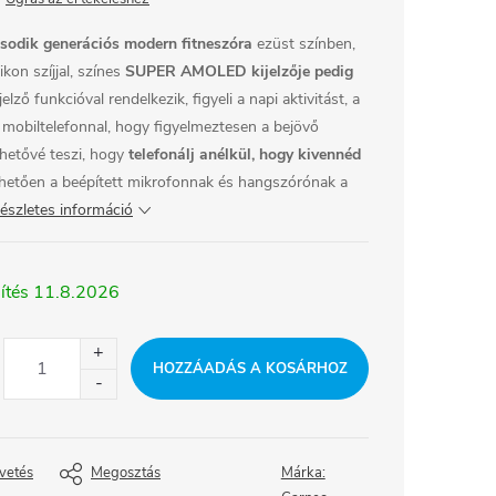
odik generációs modern fitneszóra
ezüst színben,
kon szíjjal, színes
SUPER AMOLED kijelzője pedig
lző funkcióval rendelkezik, figyeli a napi aktivitást, a
ó mobiltelefonnal, hogy figyelmeztesen a bejövő
ehetővé teszi, hogy
telefonálj anélkül, hogy kivennéd
etően a beépített mikrofonnak és hangszórónak a
észletes információ
11.8.2026
HOZZÁADÁS A KOSÁRHOZ
vetés
Megosztás
Márka: