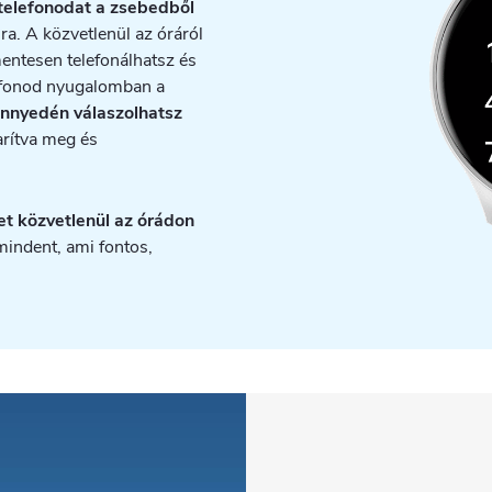
a telefonodat a zsebedből
ra. A közvetlenül az óráról
ntesen telefonálhatsz és
efonod nyugalomban a
nnyedén válaszolhatsz
karítva meg és
et közvetlenül az órádon
mindent, ami fontos,