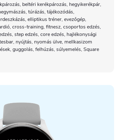
ékpározás, beltéri kerékpározás, hegyikerékpár,
hegymászás, túrázás, tájékozódás,
rdeszkázás, elliptikus tréner, evezőgép,
rdió, cross-training, fitnesz, csoportos edzés,
 edzés, step edzés, core edzés, hajlékonysági
atesbar, nyújtás, nyomás ülve, mellkasizom
lések, guggolás, felhúzás, súlyemelés, Square