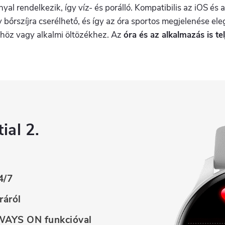
yal rendelkezik, így víz- és porálló. Kompatibilis az iOS és
y bőrszíjra cserélhető, és így az óra sportos
megjelenése ele
yhöz vagy alkalmi öltözékhez. Az
óra és az alkalmazás is t
ial 2.
4/7
ráról
AYS ON funkcióval