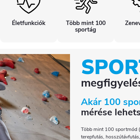
Életfunkciók
Több mint 100
Zenev
sportág
SPOR
megfigyelés
Akár 100 spo
mérése lehet
Több mint 100 sportmód (kül
terepfutás, hosszútávfutás