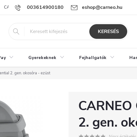
003614900180
eshop@carneo.hu
CARNEO Pay alkalmazás
ÜZLETI FELTÉTELEK
Sütik használatá
KERESÉS
Pay
Gyerekeknek
Fejhallgatók
Ha
ial 2. gen. okosóra - ezüst
CARNEO G
2. gen. ok
Nincs értékelés