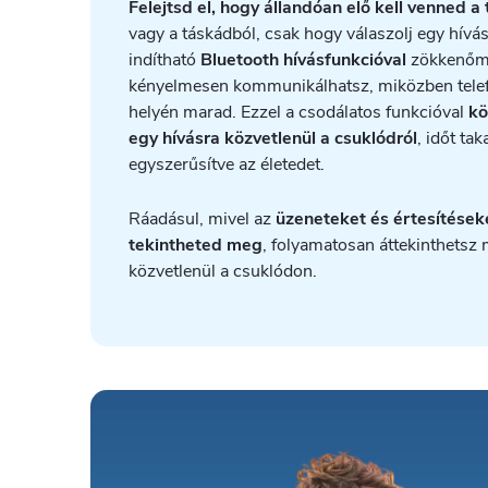
Felejtsd el, hogy állandóan elő kell venned 
vagy a táskádból, csak hogy válaszolj egy hívás
indítható
Bluetooth hívásfunkcióval
zökkenőme
kényelmesen kommunikálhatsz, miközben tel
helyén marad. Ezzel a csodálatos funkcióval
kö
egy hívásra közvetlenül a csuklódról
, időt ta
egyszerűsítve az életedet.
Ráadásul, mivel az
üzeneteket és értesítések
tekintheted meg
, folyamatosan áttekinthetsz 
közvetlenül a csuklódon.