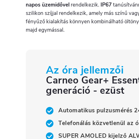
napos üzemidővel
rendelkezik.
IP67
tanúsítvánn
szilikon szíjjal rendelkezik, amely más színű vag
fényűző kialakítás könnyen kombinálható öltön
majd egymással.
Az óra jellemzői
Carneo Gear+ Essent
generáció - ezüst
Automatikus pulzusmérés 2
Telefonálás közvetlenül az ó
SUPER AMOLED kijelző ALW