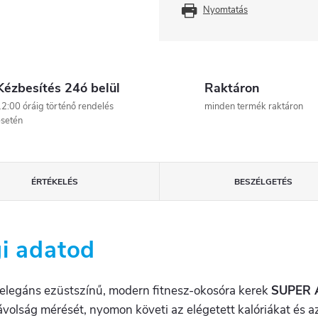
Nyomtatás
Kézbesítés 24ó belül
Raktáron
2:00 óráig történő rendelés
minden termék raktáron
setén
ÉRTÉKELÉS
BESZÉLGETÉS
i adatod
 elegáns ezüstszínű, modern fitnesz-okosóra kerek
SUPER
 távolság mérését, nyomon követi az elégetett kalóriákat é