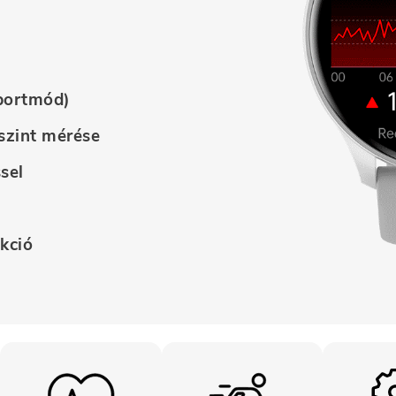
sportmód)
szint mérése
sel
kció