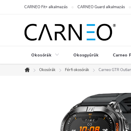
Ugrás
CARNEO Fit+ alkalmazás
CARNEO Guard alkalmazás
a
fő
tartalomhoz
Okosórák
Okosgyűrűk
Carneo 
Okosórák
Férfi okosórák
Carneo GTR Outlan
Kezdőlap