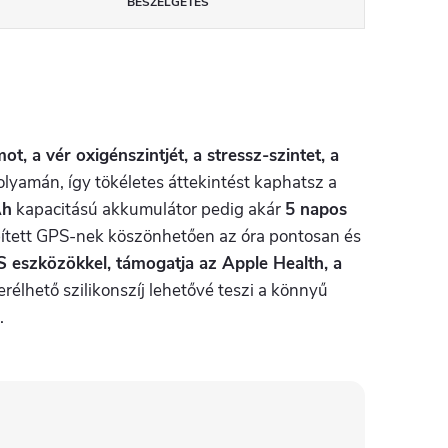
BESZÉLGETÉS
, a vér oxigénszintjét, a stressz-szintet, a
olyamán, így tökéletes áttekintést kaphatsz a
Ah
kapacitású akkumulátor pedig akár
5 napos
tett GPS-nek köszönhetően az óra pontosan és
S eszközökkel, támogatja az Apple Health, a
erélhető szilikonszíj lehetővé teszi a könnyű
.