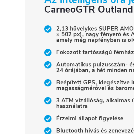
CarneoGTR Outland
2,13 hüvelykes SUPER AMOL
× 502 px), nagy fényerő és 
amely még napfényben is ol
Fokozott tartósságú fémház
Automatikus pulzusszám- é
24 órájában, a hét minden n
Beépített GPS, kiegészítve i
magasságmérővel és baromé
3 ATM vízállóság, alkalmas ú
használatra
Érzelmi állapot figyelése
Bluetooth hívás és zenevezér