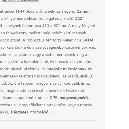
tlander HR+
okos órát, amely az elegáns,
12 mm
 a kényelmes szilikon óraszíjjal és a kiváló
2,13”
el
, amelynek felbontása 410 × 502 px. A nagy fényerő
en fényviszony mellett, még nehéz körülmények
got biztosít.
A robusztus fémtörzs valamint a
3ATM
napi kalandokra és a szélsőségesebb körülményekre is.
éseknek, az esőnek vagy a vízbe merítésnek, míg a
a kijelzőt a karcolódástól, és hosszú ideig megőrzi
tooth hívásfunkciónak, az i
ntegrált mikrofonnak és
elmesen telefonálhat közvetlenül az óráról, akár 10
tól. Az óra teljesen magyar nyelvű, kompatibilis az
és megbízhatóan értesíti a beérkező hívásokról,
ől. Számos sportmód, precíz
GPS, magasságmérő,
kezésre áll, hogy tökéletes áttekintése legyen utazás
n is..
Részletes információ