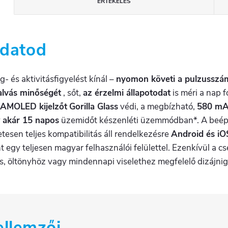
ÉRTÉKELÉS
adatod
és aktivitásfigyelést kínál –
nyomon követi a pulzusszámot
 alvás minőségét
, sőt,
az érzelmi állapotodat
is méri a nap f
AMOLED kijelzőt
Gorilla Glass
védi, a megbízható,
580 m
y
akár 15 napos
üzemidőt készenléti üzemmódban*. A beépí
etesen teljes kompatibilitás áll rendelkezésre
Android és iO
t egy teljesen magyar felhasználói felülettel. Ezenkívül a cs
ns, öltönyhöz vagy mindennapi viselethez megfelelő dizájnig
ellemzői