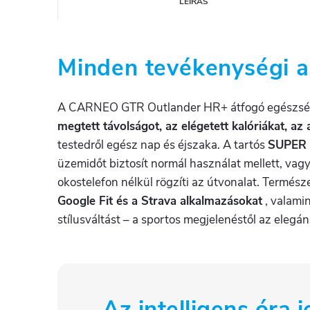
LEÍRÁS
Minden tevékenységi 
A CARNEO GTR Outlander HR+ átfogó egészség- 
megtett távolságot, az elégetett kalóriákat, az
testedről egész nap és éjszaka. A tartós
SUPER 
üzemidőt biztosít normál használat mellett, vag
okostelefon nélkül rögzíti az útvonalat. Termész
Google Fit és a Strava alkalmazásokat
, valamin
stílusváltást – a sportos megjelenéstől az elegá
Az intelligens óra j