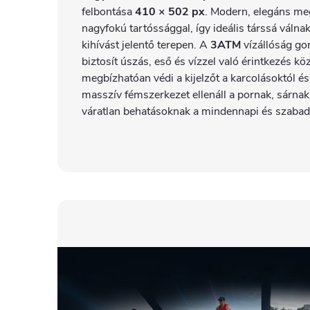
felbontása
410 × 502 px
. Modern, elegáns me
nagyfokú tartóssággal, így ideális társsá váln
kihívást jelentő terepen. A
3ATM
vízállóság go
biztosít úszás, eső és vízzel való érintkezés k
megbízhatóan védi a kijelzőt a karcolásoktól é
masszív fémszerkezet ellenáll a pornak, sárna
váratlan behatásoknak a mindennapi és szabad