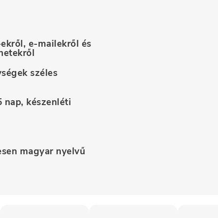
ekről, e-mailekről és
netekről
ységek széles
 nap, készenléti
jesen magyar nyelvű