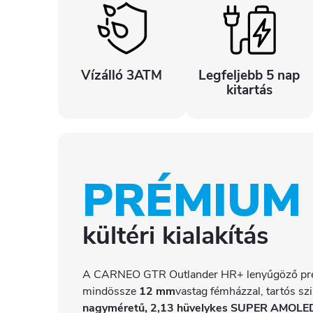
Vízálló 3ATM
Legfeljebb 5 nap
kitartás
PRÉMIUM
kültéri kialakítás
A CARNEO GTR Outlander HR+ lenyűgöző pr
mindössze
12 mm
vastag fémházzal, tartós szil
nagyméretű, 2,13 hüvelykes SUPER AMOLE