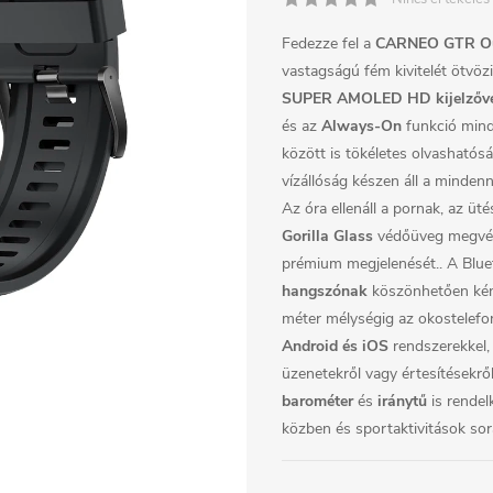
Fedezze fel a
CARNEO GTR Ou
vastagságú fém kivitelét ötvözi
SUPER AMOLED HD kijelzőv
és az
Always-On
funkció mind
között is tökéletes olvashatósá
vízállóság készen áll a minden
Az óra ellenáll a pornak, az üt
Gorilla Glass
védőüveg megvédi 
prémium megjelenését..
A Blue
hangszónak
köszönhetően kény
méter mélységig az okostelefon
Android és iOS
rendszerekkel, 
üzenetekről vagy értesítésekr
barométer
és
iránytű
is rendel
közben és sportaktivitások sorá