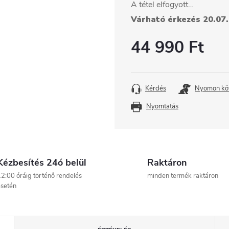
A tétel elfogyott…
Várható érkezés 20.07
44 990 Ft
Egységár:
Kérdés
Nyomon kö
Nyomtatás
Kézbesítés 24ó belül
Raktáron
2:00 óráig történő rendelés
minden termék raktáron
setén