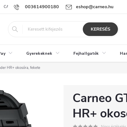
003614900180
eshop@carneo.hu
CARNEO Pay alkalmazás
ÜZLETI FELTÉTELEK
Sütik használatá
KERESÉS
Pay
Gyerekeknek
Fejhallgatók
Ha
der HR+ okosóra, fekete
Carneo G
HR+ okosó
Nincs értékelés