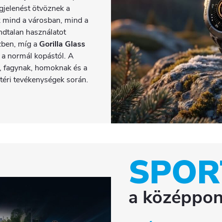
gjelenést ötvöznek a
ak mind a városban, mind a
ndtalan használatot
özben, míg a
Gorilla Glass
s a normál kopástól. A
k, fagynak, homoknak és a
téri tevékenységek során.
SPOR
a középpo