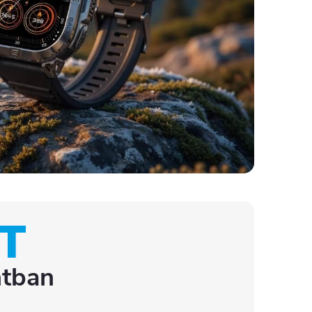
T
ntban