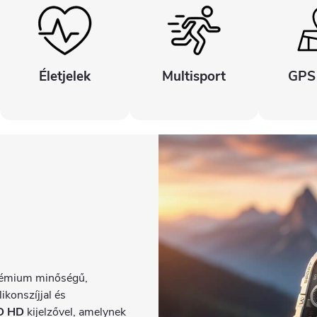
Életjelek
Multisport
GPS
émium minőségű,
ikonszíjjal és
D HD
kijelzővel, amelynek