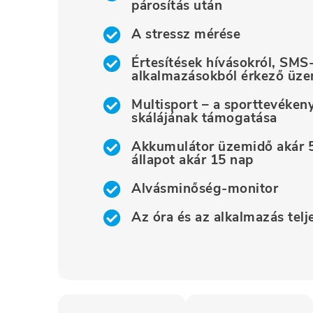
párosítás után
A stressz mérése
Értesítések hívásokról, SMS-
alkalmazásokból érkező üze
Multisport – a sporttevéken
skálájának támogatása
Akkumulátor üzemidő akár 5
állapot akár 15 nap
Alvásminőség-monitor
Az óra és az alkalmazás tel