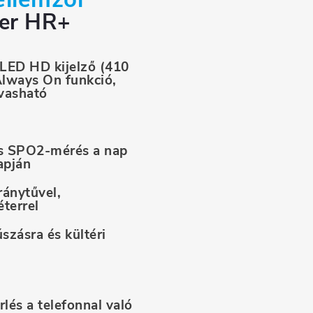
er HR+
ED HD kijelző (410
Always On funkció,
vasható
s SPO2-mérés a nap
apján
ránytűvel,
terrel
szásra és kültéri
lés a telefonnal való