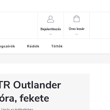
nak alapelvei
SZEMÉLYES ADATOK VÉDELME
GARANCIÁLIS SZE
KOSÁR
Üres kosár
Bejelentkezés
ngszórók
Rádiók
Töltők
TR Outlander
ra, fekete
Ugrás az értékeléshez