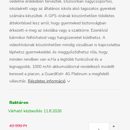
védelme érdekében terveztek. Elsősorban nagycsoportos,
iskolaérett vagy az általános iskola alsó tagozatos gyerekek
számára készültek. A GPS-órának köszönhetően tökéletes
áttekintésed lesz arról, hogy gyermeked biztonságban
érkezett-e meg az iskolába vagy a szakkörre. Ezenkívül
bármikor felhívhatod vagy hangüzenetet küldhetsz. A
videohívásnak köszönhetően mindig vizuálisan is kapcsolatba
léphetsz gyermekeddel, és meggyőződhetsz róla, hogy
minden rendben van-e.Ha a legtöbb funkcióval és a
legnagyobb, 1000 mAh akkumulátorral rendelkező modellt
keresed a piacon, a GuardKid+ 4G Platinum a megfelelő
választás.
Részletes információ
Raktáron
11.8.2026
43 990 Ft