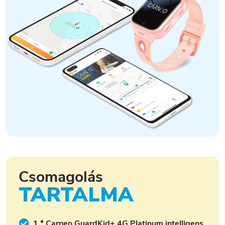
Csomagolás
TARTALMA
1 * Carneo GuardKid+ 4G Platinum intelligens