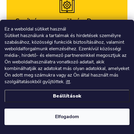
Segítségre van szükségeD a
Carneo Guardkid+ 4G Platinum
Ez a weboldal sütiket használ
telepítéséhez?
Sütiket használunk a tartalmak és hirdetések személyre
szabásához, közösségi funkciók biztosításához, valamint
Itt megtaláljOD a termék és az alkalmazás
weboldalforgalmunk elemzéséhez. Ezenkívül közösségi
telepítéséhez szükséges információkat, utasításokat
média-, hirdető- és elemező partnereinkkel megosztjuk az
és GYIK-et >
Ön weboldalhasználatra vonatkozó adatait, akik
kombinálhatják az adatokat más olyan adatokkal, amelyeket
Ön adott meg számukra vagy az Ön által használt más
szolgáltatásokból gyűjtöttek.
itt
.
Termékparaméterek
Beállítások
Értékelés
Vita
Elfogadom