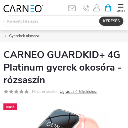
Ugrás
KOSÁR
a
fő
KERESÉS
tartalomhoz
Gyerekek okosóra
CARNEO GUARDKID+ 4G
Platinum gyerek okosóra -
rózsaszín
Nincs értékelés
Ugrás az értékeléshez
Akció