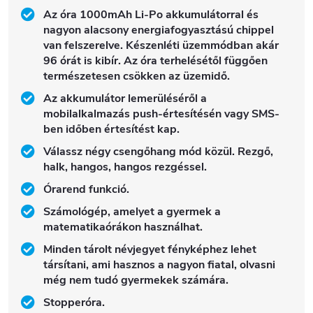
Az óra 1000mAh Li-Po akkumulátorral és
nagyon alacsony energiafogyasztású chippel
van felszerelve. Készenléti üzemmódban akár
96 órát is kibír. Az óra terhelésétől függően
természetesen csökken az üzemidő.
Az akkumulátor lemerüléséről a
mobilalkalmazás push-értesítésén vagy SMS-
ben időben értesítést kap.
Válassz négy csengőhang mód közül. Rezgő,
halk, hangos, hangos rezgéssel.
Órarend funkció.
Számológép, amelyet a gyermek a
matematikaórákon használhat.
Minden tárolt névjegyet fényképhez lehet
társítani, ami hasznos a nagyon fiatal, olvasni
még nem tudó gyermekek számára.
Stopperóra.