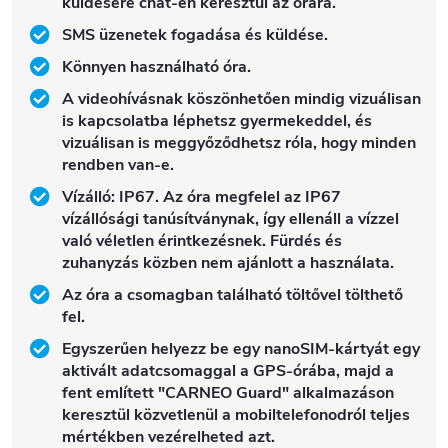
küldésére chat-en keresztül az órára.
SMS üzenetek fogadása és küldése.
Könnyen használható óra.
A videohívásnak köszönhetően mindig vizuálisan
is kapcsolatba léphetsz gyermekeddel, és
vizuálisan is meggyőződhetsz róla, hogy minden
rendben van-e.
Vízálló: IP67. Az óra megfelel az IP67
vízállósági tanúsítványnak, így ellenáll a vízzel
való véletlen érintkezésnek. Fürdés és
zuhanyzás közben nem ajánlott a használata.
Az óra a csomagban található töltővel tölthető
fel.
Egyszerűen helyezz be egy nanoSIM-kártyát egy
aktivált adatcsomaggal a GPS-órába, majd a
fent említett "CARNEO Guard" alkalmazáson
keresztül közvetlenül a mobiltelefonodról teljes
mértékben vezérelheted azt.