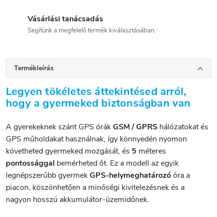
Vásárlási tanácsadás
Segítünk a megfelelő termék kiválasztásában.
Termékleírás
Legyen tökéletes áttekintésed arról,
hogy a gyermeked biztonságban van
A gyerekeknek szánt GPS órák
GSM / GPRS
hálózatokat és
GPS műholdakat használnak, így könnyedén nyomon
követheted gyermeked mozgását, és
5
méteres
pontossággal
bemérheted őt. Ez a modell az egyik
legnépszerűbb gyermek
GPS-helymeghatározó
óra a
piacon, köszönhetően a minőségi kivitelezésnek és a
nagyon hosszú akkumulátor-üzemidőnek.