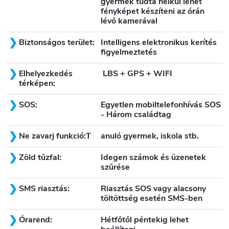
gyermek tudta nélkül lehet
fényképet készíteni az órán
lévő kamerával
Biztonságos terület:
Intelligens elektronikus kerítés
figyelmeztetés
Elhelyezkedés
LBS + GPS + WIFI
térképen:
SOS:
Egyetlen mobiltelefonhívás SOS
- Három családtag
Ne zavarj funkció:T
anuló gyermek, iskola stb.
Zöld tűzfal:
Idegen számok és üzenetek
szűrése
SMS riasztás:
Riasztás SOS vagy alacsony
töltöttség esetén SMS-ben
Órarend:
Hétfőtől péntekig lehet