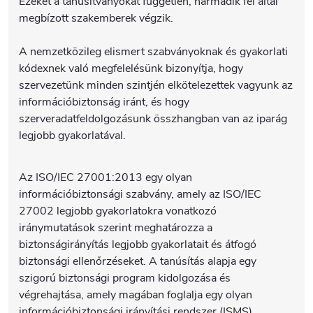
Ezeket a tanúsítványokat független, harmadik fél által
megbízott szakemberek végzik.
A nemzetközileg elismert szabványoknak és gyakorlati
kódexnek való megfelelésünk bizonyítja, hogy
szervezetünk minden szintjén elkötelezettek vagyunk az
információbiztonság iránt, és hogy
szerveradatfeldolgozásunk összhangban van az iparág
legjobb gyakorlatával.
Az ISO/IEC 27001:2013 egy olyan
információbiztonsági szabvány, amely az ISO/IEC
27002 legjobb gyakorlatokra vonatkozó
iránymutatások szerint meghatározza a
biztonságirányítás legjobb gyakorlatait és átfogó
biztonsági ellenőrzéseket. A tanúsítás alapja egy
szigorú biztonsági program kidolgozása és
végrehajtása, amely magában foglalja egy olyan
információbiztonsági irányítási rendszer (ISMS)