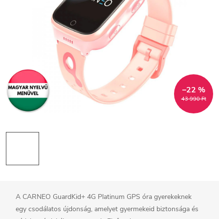
–22 %
43 990 Ft
A CARNEO GuardKid+ 4G Platinum GPS óra gyerekeknek
egy csodálatos újdonság, amelyet gyermekeid biztonsága és