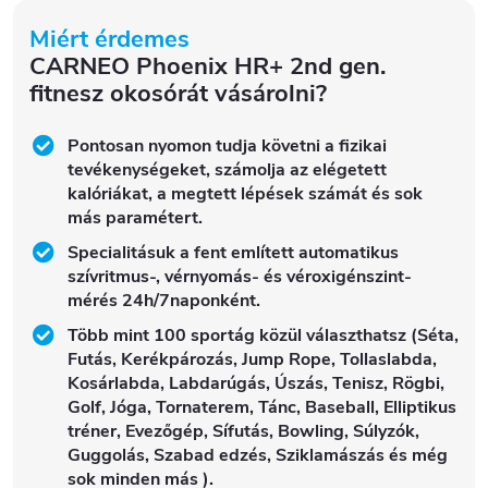
Miért érdemes
CARNEO Phoenix HR+ 2nd gen.
fitnesz okosórát vásárolni?
Pontosan nyomon tudja követni a fizikai
tevékenységeket, számolja az elégetett
kalóriákat, a megtett lépések számát és sok
más paramétert.
Specialitásuk a fent említett automatikus
szívritmus-, vérnyomás- és véroxigénszint-
mérés 24h/7naponként.
Több mint 100 sportág közül választhatsz (Séta,
Futás, Kerékpározás, Jump Rope, Tollaslabda,
Kosárlabda, Labdarúgás, Úszás, Tenisz, Rögbi,
Golf, Jóga, Tornaterem, Tánc, Baseball, Elliptikus
tréner, Evezőgép, Sífutás, Bowling, Súlyzók,
Guggolás, Szabad edzés, Sziklamászás és még
sok minden más
).