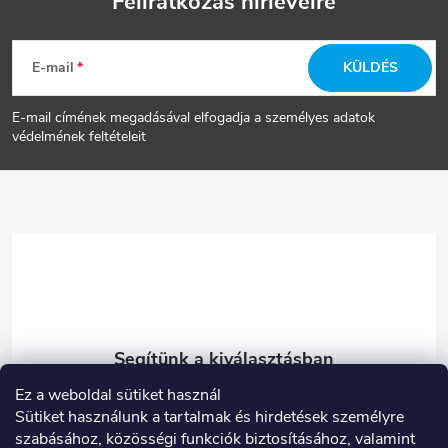
Feliratkozás hírlevélre
L
E-mail
KÜLDÉS
á
E-mail címének megadásával elfogadja a személyes adatok
b
védelmének feltételeit
l
é
c
Ez a weboldal sütiket használ
eshop
@
carneo.hu
Sütiket használunk a tartalmak és hirdetések személyre
003614900180
szabásához, közösségi funkciók biztosításához, valamint