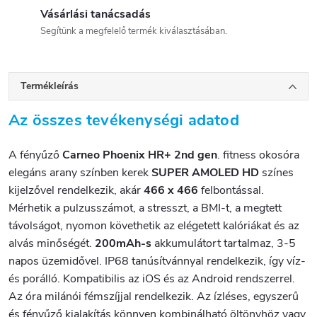
Vásárlási tanácsadás
Segítünk a megfelelő termék kiválasztásában.
Termékleírás
Az összes tevékenységi adatod
A fényűző
Carneo Phoenix HR+ 2nd gen
. fitness okosóra
elegáns arany színben kerek
SUPER AMOLED HD
színes
kijelzővel rendelkezik, akár
466 x 466
felbontással.
Mérhetik a pulzusszámot, a stresszt, a BMI-t, a megtett
távolságot, nyomon követhetik az elégetett kalóriákat és az
alvás minőségét.
200mAh-s
akkumulátort tartalmaz, 3-5
napos üzemidővel. IP68 tanúsítvánnyal rendelkezik, így víz-
és porálló. Kompatibilis az iOS és az Android rendszerrel.
Az óra milánói fémszíjjal rendelkezik. Az ízléses, egyszerű
és fényűző kialakítás könnyen kombinálható öltönyhöz vagy