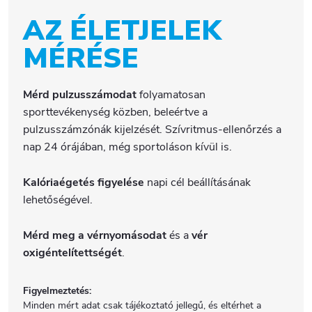
AZ ÉLETJELEK
MÉRÉSE
Mérd pulzusszámodat
folyamatosan
sporttevékenység közben, beleértve a
pulzusszámzónák kijelzését. Szívritmus-ellenőrzés a
nap 24 órájában, még sportoláson kívül is.
Kalóriaégetés figyelése
napi cél beállításának
lehetőségével.
Mérd meg a vérnyomásodat
és a
vér
oxigéntelítettségét
.
Figyelmeztetés:
Minden mért adat csak tájékoztató jellegű, és eltérhet a