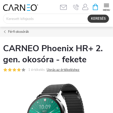
Ugrás
KOSÁR
a
fő
KERESÉS
tartalomhoz
Férfi okosórák
CARNEO Phoenix HR+ 2.
gen. okosóra - fekete
1 értékelés
Ugrás az értékeléshez