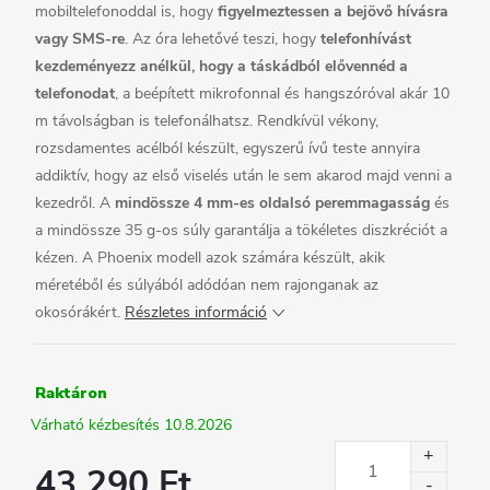
mobiltelefonoddal is, hogy
figyelmeztessen a bejövő hívásra
vagy SMS-re
. Az óra lehetővé teszi, hogy
telefonhívást
kezdeményezz anélkül, hogy a táskádból elővennéd a
telefonodat
, a beépített mikrofonnal és hangszóróval akár 10
m távolságban is telefonálhatsz. Rendkívül vékony,
rozsdamentes acélból készült, egyszerű ívű teste annyira
addiktív, hogy az első viselés után le sem akarod majd venni a
kezedről. A
mindössze 4 mm-es oldalsó peremmagasság
és
a mindössze 35 g-os súly garantálja a tökéletes diszkréciót a
kézen. A Phoenix modell azok számára készült, akik
méretéből és súlyából adódóan nem rajonganak az
okosórákért.
Részletes információ
Raktáron
10.8.2026
43 290 Ft