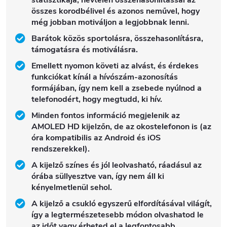
összes korodbélivel és azonos neművel, hogy
még jobban motiváljon a legjobbnak lenni
.
Barátok közös sportolásra, összehasonlításra,
támogatásra és motiválásra.
Emellett nyomon követi az alvást, és érdekes
funkciókat kínál a hívószám-azonosítás
formájában, így nem kell a zsebede nyúlnod a
telefonodért, hogy megtudd, ki hív.
Minden fontos információ megjelenik az
AMOLED HD kijelzőn, de az okostelefonon is (az
óra kompatibilis az Android és iOS
rendszerekkel).
A kijelző színes és jól leolvasható, ráadásul az
órába süllyesztve van, így nem áll ki
kényelmetlenül sehol.
A kijelző a csukló egyszerű elfordításával világít,
így a legtermészetesebb módon olvashatod le
az időt vagy érheted el a legfontosabb