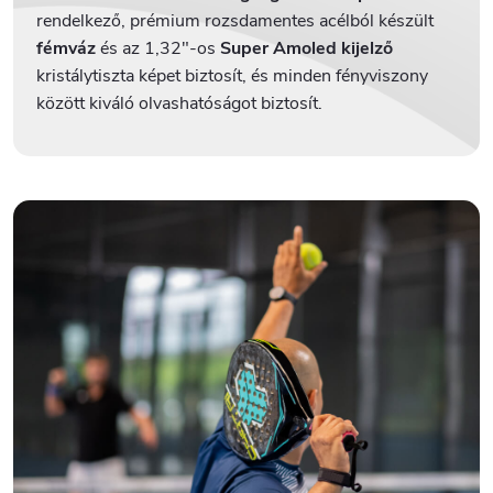
rendelkező, prémium rozsdamentes acélból készült
fémváz
és az 1,32"-os
Super Amoled kijelző
kristálytiszta képet biztosít, és minden fényviszony
között kiváló olvashatóságot biztosít.