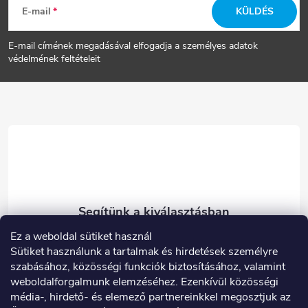
E-mail
KÜLDÉS
á
E-mail címének megadásával elfogadja a személyes adatok
b
védelmének feltételeit
l
é
c
Ez a weboldal sütiket használ
eshop
@
carneo.hu
Sütiket használunk a tartalmak és hirdetések személyre
003614900180
szabásához, közösségi funkciók biztosításához, valamint
weboldalforgalmunk elemzéséhez. Ezenkívül közösségi
Facebook
média-, hirdető- és elemező partnereinkkel megosztjuk az