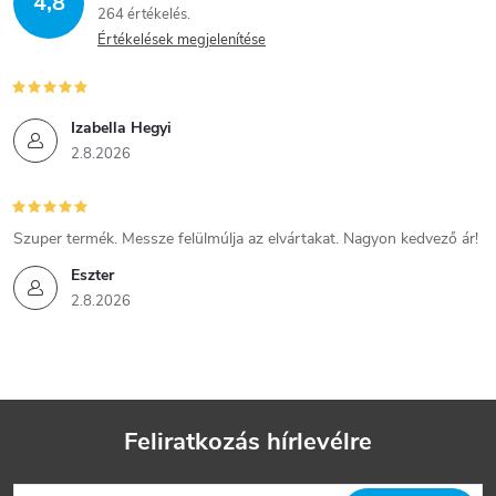
4,8
264 értékelés
Értékelések megjelenítése
Izabella Hegyi
2.8.2026
Szuper termék. Messze felülmúlja az elvártakat. Nagyon kedvező ár!
Eszter
2.8.2026
Feliratkozás hírlevélre
L