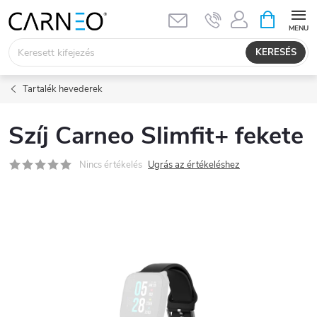
Ugrás
KOSÁR
a
fő
KERESÉS
tartalomhoz
Tartalék hevederek
Szíj Carneo Slimfit+ fekete
Nincs értékelés
Ugrás az értékeléshez