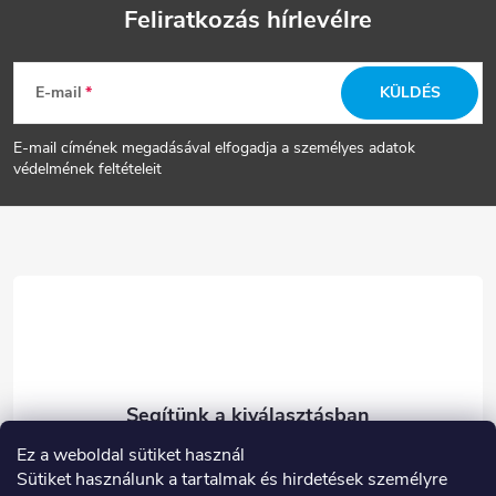
Feliratkozás hírlevélre
L
E-mail
KÜLDÉS
á
E-mail címének megadásával elfogadja a személyes adatok
b
védelmének feltételeit
l
é
c
Ez a weboldal sütiket használ
eshop
@
carneo.hu
Sütiket használunk a tartalmak és hirdetések személyre