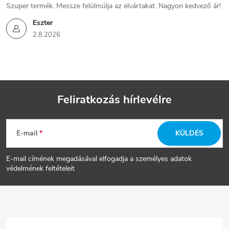
Szuper termék. Messze felülmúlja az elvártakat. Nagyon kedvező ár!
Eszter
2.8.2026
Feliratkozás hírlevélre
L
E-mail
KÜLDÉS
á
E-mail címének megadásával elfogadja a személyes adatok
b
védelmének feltételeit
l
é