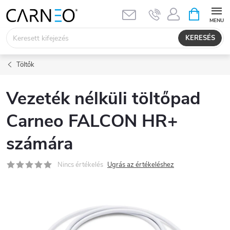
Ugrás
KOSÁR
a
fő
KERESÉS
tartalomhoz
Töltők
Vezeték nélküli töltőpad
Carneo FALCON HR+
számára
Nincs értékelés
Ugrás az értékeléshez