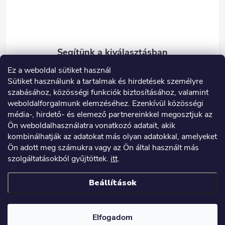
c
Ez a weboldal sütiket használ
eshop
@
carneo.hu
Sütiket használunk a tartalmak és hirdetések személyre
003614900180
szabásához, közösségi funkciók biztosításához, valamint
weboldalforgalmunk elemzéséhez. Ezenkívül közösségi
Facebook
média-, hirdető- és elemező partnereinkkel megosztjuk az
carneo_hu
Ön weboldalhasználatra vonatkozó adatait, akik
kombinálhatják az adatokat más olyan adatokkal, amelyeket
Ön adott meg számukra vagy az Ön által használt más
szolgáltatásokból gyűjtöttek.
itt
.
Hasznos információk
Beállítások
Copyright 2026
E- shop Carneo
. Minden jog fenntartva.
Elfogadom
Shoptet készítette