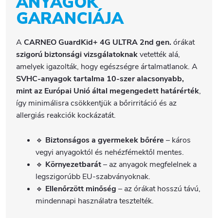
ANYAGOK
GARANCIÁJA
A
CARNEO GuardKid+ 4G ULTRA 2nd gen.
órákat
szigorú biztonsági vizsgálatoknak
vetették alá,
amelyek igazolták, hogy egészségre ártalmatlanok. A
SVHC-anyagok tartalma 10-szer alacsonyabb,
mint az Európai Unió által megengedett határérték
,
így minimálisra csökkentjük a bőrirritáció és az
allergiás reakciók kockázatát.
🔹
Biztonságos a gyermekek bőrére
– káros
vegyi anyagoktól és nehézfémektől mentes.
🔹
Környezetbarát
– az anyagok megfelelnek a
legszigorúbb EU-szabványoknak.
🔹
Ellenőrzött minőség
– az órákat hosszú távú,
mindennapi használatra tesztelték.