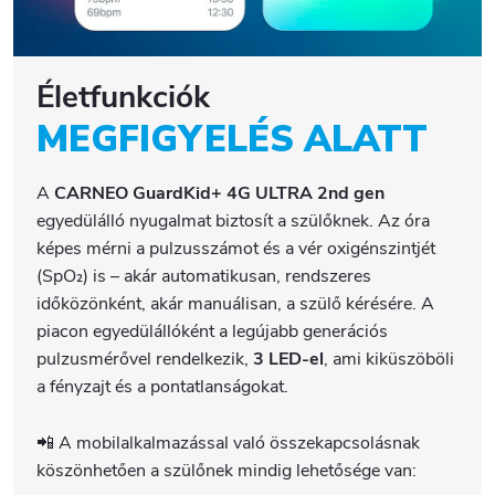
Életfunkciók
MEGFIGYELÉS ALATT
A
CARNEO GuardKid+ 4G ULTRA 2nd gen
egyedülálló nyugalmat biztosít a szülőknek. Az óra
képes mérni a pulzusszámot és a vér oxigénszintjét
(SpO₂) is – akár automatikusan, rendszeres
időközönként, akár manuálisan, a szülő kérésére. A
piacon egyedülállóként a legújabb generációs
pulzusmérővel rendelkezik,
3 LED-el
, ami kiküszöböli
a fényzajt és a pontatlanságokat.
📲 A mobilalkalmazással való összekapcsolásnak
köszönhetően a szülőnek mindig lehetősége van: