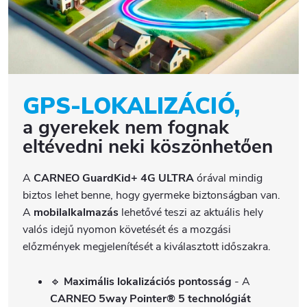
GPS-LOKALIZÁCIÓ,
a gyerekek nem fognak
eltévedni neki köszönhetően
A
CARNEO GuardKid+ 4G ULTRA
órával mindig
biztos lehet benne, hogy gyermeke biztonságban van.
A
mobilalkalmazás
lehetővé teszi az aktuális hely
valós idejű nyomon követését és a mozgási
előzmények megjelenítését a kiválasztott időszakra.
🔹
Maximális lokalizációs pontosság
- A
CARNEO 5way Pointer®
5 technológiát