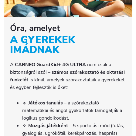
Óra, amelyet
A GYEREKEK
IMÁDNAK
A
CARNEO GuardKid+ 4G ULTRA
nem csak a
biztonságról szól –
számos szórakoztató és oktatási
funkciót
is kínál, amelyek szórakoztatják a gyerekeket
és egyben fejlesztik is őket:
🔹
Játékos tanulás
– a szórakoztató
matematikai és angol gyakorlatok támogatják a
logikus gondolkodást.
🔹
Mozgás játékként
– 5 sportolási mód (futás,
gyaloglás, ugrókötél, kerékpározás, hasprés)