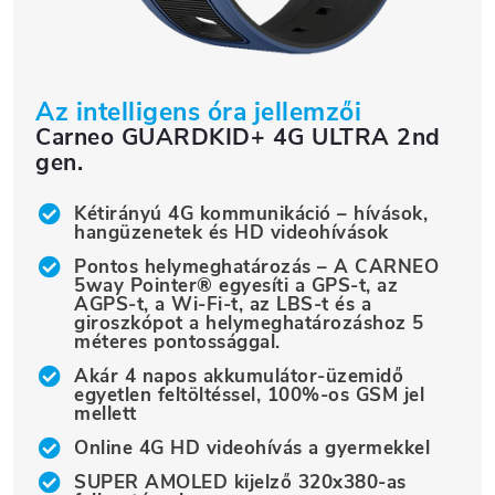
Az intelligens óra jellemzői
Carneo GUARDKID+ 4G ULTRA 2nd
gen.
Kétirányú 4G kommunikáció – hívások,
hangüzenetek és HD videohívások
Pontos helymeghatározás – A CARNEO
5way Pointer® egyesíti a GPS-t, az
AGPS-t, a Wi-Fi-t, az LBS-t és a
giroszkópot a helymeghatározáshoz 5
méteres pontossággal.
Akár 4 napos akkumulátor-üzemidő
egyetlen feltöltéssel, 100%-os GSM jel
mellett
Online 4G HD videohívás a gyermekkel
SUPER AMOLED kijelző 320x380-as