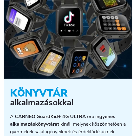
KÖNYVTÁR
alkalmazásokkal
A
CARNEO GuardKid+ 4G ULTRA
óra
ingyenes
alkalmazáskönyvtárat
kínál, melynek köszönhetően a
gyermekek saját igényeiknek és érdeklődésüknek