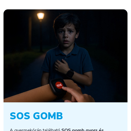
SOS GOMB
A gyermekórán található
SOS gomb
gyors és