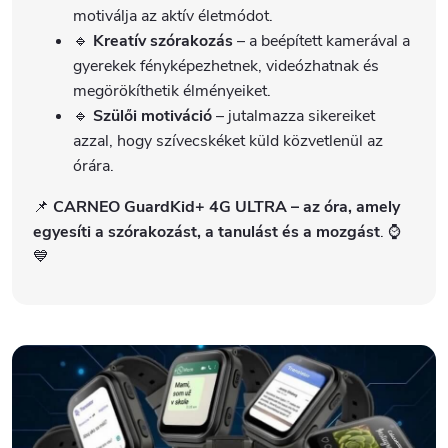
motiválja az aktív életmódot.
🔹
Kreatív szórakozás
– a beépített kamerával a
gyerekek fényképezhetnek, videózhatnak és
megörökíthetik élményeiket.
🔹
Szülői motiváció
– jutalmazza sikereiket
azzal, hogy szívecskéket küld közvetlenül az
órára.
📌
CARNEO GuardKid+ 4G ULTRA – az óra, amely
egyesíti a szórakozást, a tanulást és a mozgást
. ⌚
💙