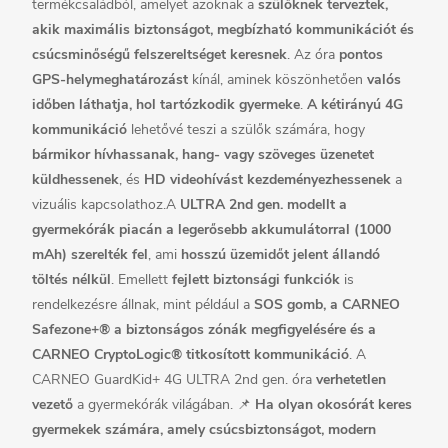
termékcsaládból, amelyet azoknak a
szülőknek terveztek,
akik maximális biztonságot, megbízható kommunikációt és
csúcsminőségű felszereltséget keresnek
.
Az óra
pontos
GPS-helymeghatározást
kínál, aminek köszönhetően
valós
időben láthatja, hol tartózkodik gyermeke
.
A kétirányú 4G
kommunikáció
lehetővé teszi a szülők számára, hogy
bármikor hívhassanak, hang- vagy szöveges üzenetet
küldhessenek
, és
HD videohívást kezdeményezhessenek
a
vizuális kapcsolathoz.
A
ULTRA 2nd gen. modellt a
gyermekórák piacán a legerősebb akkumulátorral (1000
mAh) szerelték fel
, ami
hosszú üzemidőt jelent állandó
töltés nélkül
. Emellett
fejlett biztonsági funkciók
is
rendelkezésre állnak, mint például a
SOS gomb, a CARNEO
Safezone+® a biztonságos zónák megfigyelésére és a
CARNEO CryptoLogic® titkosított kommunikáció
. A
CARNEO GuardKid+ 4G ULTRA 2nd gen. óra
verhetetlen
vezető
a gyermekórák világában.
📌
Ha olyan okosórát keres
gyermekek számára, amely csúcsbiztonságot, modern