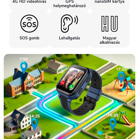
4G HD videohívás
GPS
nanoSIM kártya
helymeghatározó
SOS gomb
Lehallgatás
Magyar
alkalmazás