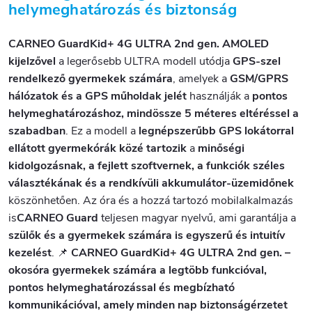
helymeghatározás és biztonság
CARNEO GuardKid+ 4G ULTRA 2nd gen. AMOLED
kijelzővel
a legerősebb ULTRA modell utódja
GPS-szel
rendelkező gyermekek számára
, amelyek a
GSM/GPRS
hálózatok és a GPS műholdak jelét
használják a
pontos
helymeghatározáshoz, mindössze 5 méteres eltéréssel a
szabadban
. Ez a modell a
legnépszerűbb GPS lokátorral
ellátott gyermekórák közé tartozik
a
minőségi
kidolgozásnak, a fejlett szoftvernek, a funkciók széles
választékának és a rendkívüli akkumulátor-üzemidőnek
köszönhetően.
Az óra és a hozzá tartozó mobilalkalmazás
is
CARNEO Guard
teljesen magyar nyelvű
, ami garantálja a
szülők és a gyermekek számára is egyszerű és intuitív
kezelést
.
📌
CARNEO GuardKid+ 4G ULTRA 2nd gen. –
okosóra gyermekek számára a legtöbb funkcióval,
pontos helymeghatározással és megbízható
kommunikációval, amely minden nap biztonságérzetet