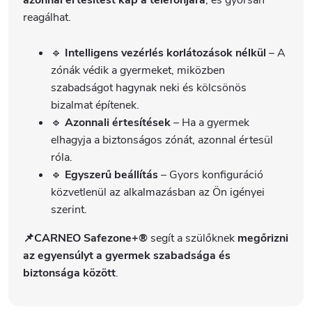
azonnal értesítést kap a telefonjára
, és gyorsan
reagálhat.
🔹
Intelligens vezérlés korlátozások nélkül
– A
zónák védik a gyermeket, miközben
szabadságot hagynak neki és kölcsönös
bizalmat építenek.
🔹
Azonnali értesítések
– Ha a gyermek
elhagyja a biztonságos zónát, azonnal értesül
róla.
🔹
Egyszerű beállítás
– Gyors konfiguráció
közvetlenül az alkalmazásban az Ön igényei
szerint.
📌CARNEO Safezone+®
segít a szülőknek
megőrizni
az egyensúlyt a gyermek szabadsága és
biztonsága között
.