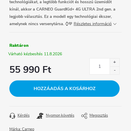
technológiákat, a legtöbb funkciót és hosszú üzemidőt
kínál, akkor a CARNEO GuardKid+ 4G ULTRA 2nd gen. a
legjobb választás. Ez a modell egy technológiai ékszer,
amelynek nincs versenytársa.
⌚💙
Részletes információ
Raktáron
11.8.2026
55 990 Ft
Egységár:
HOZZÁADÁS A KOSÁRHOZ
Kérdés
Nyomon követés
Megosztás
Márka:
Carneo