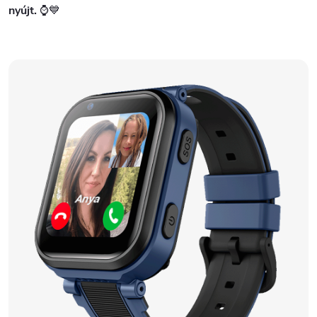
nyújt.
⌚💙