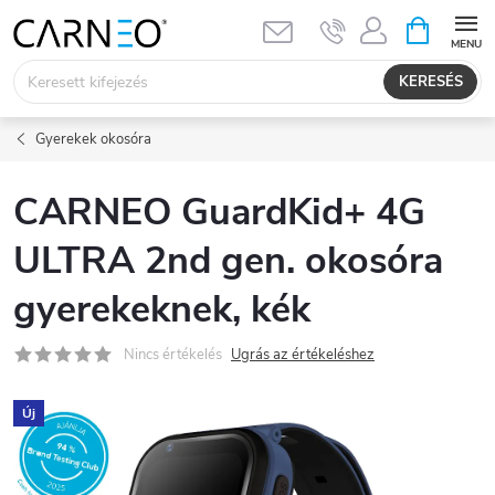
Ugrás
KOSÁR
a
fő
KERESÉS
tartalomhoz
Gyerekek okosóra
CARNEO GuardKid+ 4G
ULTRA 2nd gen. okosóra
gyerekeknek, kék
Nincs értékelés
Ugrás az értékeléshez
Új