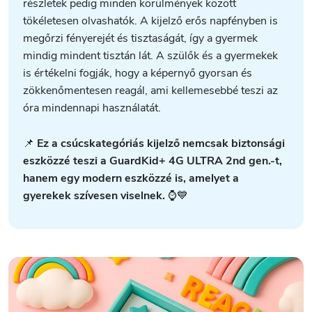
részletek pedig minden körülmények között
tökéletesen olvashatók. A kijelző erős napfényben is
megőrzi fényerejét és tisztaságát, így a gyermek
mindig mindent tisztán lát. A szülők és a gyermekek
is értékelni fogják, hogy a képernyő gyorsan és
zökkenőmentesen reagál, ami kellemesebbé teszi az
óra mindennapi használatát.
📌
Ez a csúcskategóriás kijelző nemcsak biztonsági
eszközzé teszi a GuardKid+ 4G ULTRA 2nd gen.-t,
hanem egy modern eszközzé is, amelyet a
gyerekek szívesen viselnek.
⌚💙