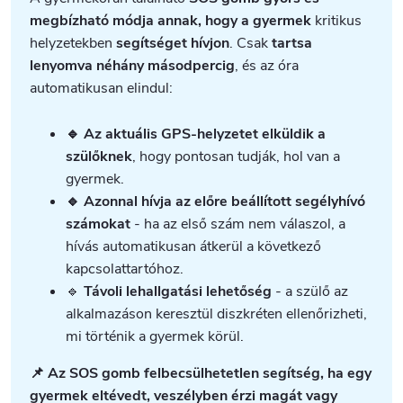
megbízható módja annak, hogy a gyermek
kritikus
helyzetekben
segítséget hívjon
. Csak
tartsa
lenyomva néhány másodpercig
, és az óra
automatikusan elindul:
🔹 Az aktuális GPS-helyzetet elküldik a
szülőknek
, hogy pontosan tudják, hol van a
gyermek.
🔹 Azonnal hívja az előre beállított segélyhívó
számokat
- ha az első szám nem válaszol, a
hívás automatikusan átkerül a következő
kapcsolattartóhoz.
🔹
Távoli lehallgatási lehetőség
- a szülő az
alkalmazáson keresztül diszkréten ellenőrizheti,
mi történik a gyermek körül.
📌 Az SOS gomb felbecsülhetetlen segítség, ha egy
gyermek eltévedt, veszélyben érzi magát vagy