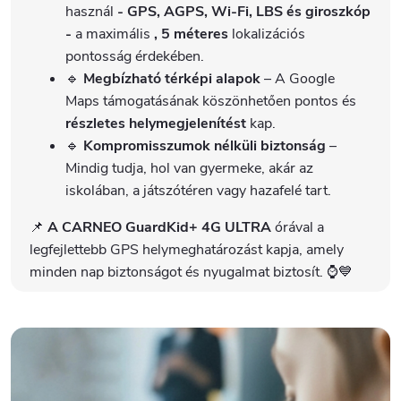
használ
- GPS, AGPS, Wi-Fi, LBS és giroszkóp
-
a maximális
, 5 méteres
lokalizációs
pontosság érdekében.
🔹
Megbízható térképi alapok
– A Google
Maps támogatásának köszönhetően pontos és
részletes helymegjelenítést
kap.
🔹
Kompromisszumok nélküli biztonság
–
Mindig tudja, hol van gyermeke, akár az
iskolában, a játszótéren vagy hazafelé tart.
📌
A CARNEO GuardKid+ 4G ULTRA
órával a
legfejlettebb GPS helymeghatározást kapja, amely
minden nap biztonságot és nyugalmat biztosít. ⌚💙