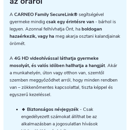
az óráról
A
CARNEO Family SecureLink®
segítségével
gyermeke mindig
csak egy érintésre van
- bárhol is
legyen. Azonnal felhívhatja Önt, ha
boldogan
hazaérkezik, vagy ha
meg akarja osztani kalandjainak
örömét.
A
4G HD videohívással láthatja gyermeke
mosolyát, és valós időben hallhatja a hangját
. Akár
a munkahelyén, úton vagy otthon van, szemtől
szemben meggyőződhet arról, hogy minden rendben
van – zökkenőmentes kapcsolattal, tiszta képpel és
egyszerű kezeléssel.
🔹 Biztonságos névjegyzék
- Csak
engedélyezett számokat állíthat be az
alkalmazásban a jogosulatlan hívások