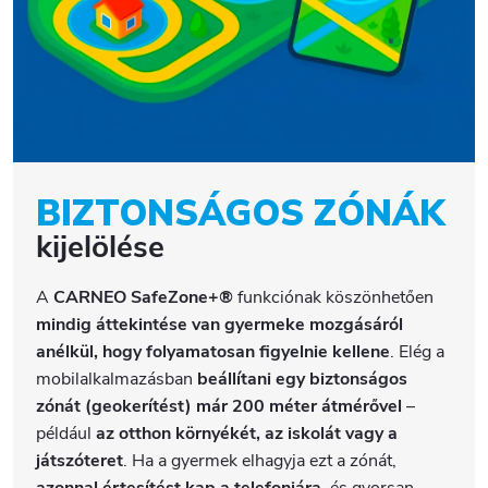
BIZTONSÁGOS ZÓNÁK
kijelölése
A
CARNEO SafeZone+®
funkciónak köszönhetően
mindig áttekintése van gyermeke mozgásáról
anélkül, hogy folyamatosan figyelnie kellene
. Elég a
mobilalkalmazásban
beállítani egy biztonságos
zónát (geokerítést) már 200 méter átmérővel
–
például
az otthon környékét, az iskolát vagy a
játszóteret
. Ha a gyermek elhagyja ezt a zónát,