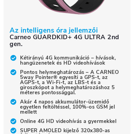
Az intelligens óra jellemzői
Carneo GUARDKID+ 4G ULTRA 2nd
gen.
Kétirányú 4G kommunikáció – hívások,
hangüzenetek és HD videohívások
Pontos helymeghatározás – A CARNEO
5way Pointer® egyesíti a GPS-t, az
AGPS-t, a Wi-Fi-t, az LBS-t és a
giroszkópot a helymeghatározáshoz 5
méteres pontossággal.
Akár 4 napos akkumulátor-üzemidő
egyetlen feltöltéssel, 100%-os GSM jel
mellett
Online 4G HD videohívás a gyermekkel
SUPER AMOLED kijelző 320x380-as