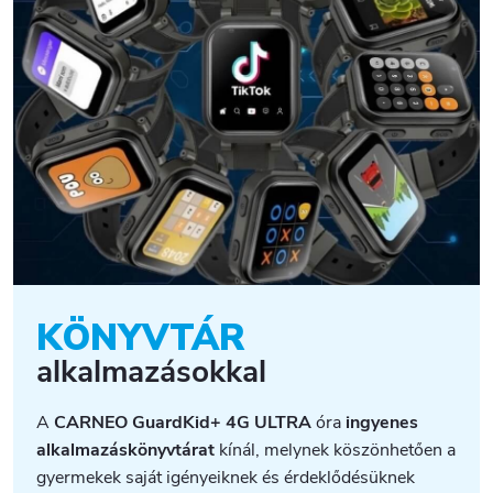
KÖNYVTÁR
alkalmazásokkal
A
CARNEO GuardKid+ 4G ULTRA
óra
ingyenes
alkalmazáskönyvtárat
kínál, melynek köszönhetően a
gyermekek saját igényeiknek és érdeklődésüknek