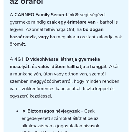
az óráról
A
CARNEO Family SecureLink®
segítségével
gyermeke mindig
csak egy érintésre van
- bárhol is
legyen. Azonnal felhívhatja Önt, ha
boldogan
hazaérkezik, vagy ha
meg akarja osztani kalandjainak
örömét.
A
4G HD videohívással láthatja gyermeke
mosolyát, és valós időben hallhatja a hangját
. Akár
a munkahelyén, úton vagy otthon van, szemtől
szemben meggyőződhet arról, hogy minden rendben
van – zökkenőmentes kapcsolattal, tiszta képpel és
egyszerű kezeléssel.
🔹 Biztonságos névjegyzék
- Csak
engedélyezett számokat állíthat be az
alkalmazásban a jogosulatlan hívások