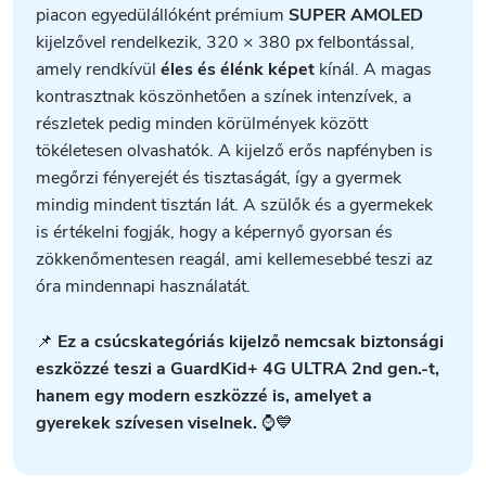
piacon egyedülállóként prémium
SUPER AMOLED
kijelzővel rendelkezik, 320 × 380 px felbontással,
amely rendkívül
éles és élénk képet
kínál. A magas
kontrasztnak köszönhetően a színek intenzívek, a
részletek pedig minden körülmények között
tökéletesen olvashatók. A kijelző erős napfényben is
megőrzi fényerejét és tisztaságát, így a gyermek
mindig mindent tisztán lát. A szülők és a gyermekek
is értékelni fogják, hogy a képernyő gyorsan és
zökkenőmentesen reagál, ami kellemesebbé teszi az
óra mindennapi használatát.
📌
Ez a csúcskategóriás kijelző nemcsak biztonsági
eszközzé teszi a GuardKid+ 4G ULTRA 2nd gen.-t,
hanem egy modern eszközzé is, amelyet a
gyerekek szívesen viselnek.
⌚💙