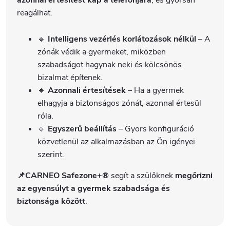
azonnal értesítést kap a telefonjára
, és gyorsan
reagálhat.
🔹
Intelligens vezérlés korlátozások nélkül
– A
zónák védik a gyermeket, miközben
szabadságot hagynak neki és kölcsönös
bizalmat építenek.
🔹
Azonnali értesítések
– Ha a gyermek
elhagyja a biztonságos zónát, azonnal értesül
róla.
🔹
Egyszerű beállítás
– Gyors konfiguráció
közvetlenül az alkalmazásban az Ön igényei
szerint.
📌CARNEO Safezone+®
segít a szülőknek
megőrizni
az egyensúlyt a gyermek szabadsága és
biztonsága között
.