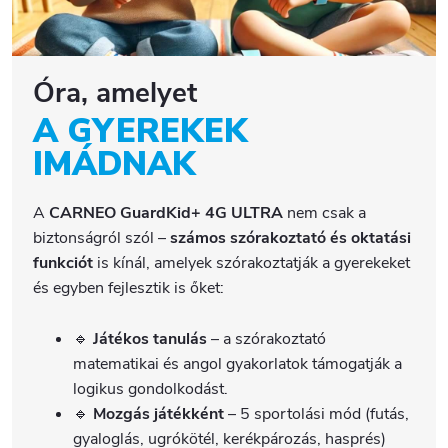
Óra, amelyet
A GYEREKEK
IMÁDNAK
A
CARNEO GuardKid+ 4G ULTRA
nem csak a
biztonságról szól –
számos szórakoztató és oktatási
funkciót
is kínál, amelyek szórakoztatják a gyerekeket
és egyben fejlesztik is őket:
🔹
Játékos tanulás
– a szórakoztató
matematikai és angol gyakorlatok támogatják a
logikus gondolkodást.
🔹
Mozgás játékként
– 5 sportolási mód (futás,
gyaloglás, ugrókötél, kerékpározás, hasprés)