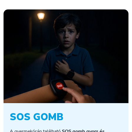
SOS GOMB
A gyermekórán található
SOS gomb
gyors és