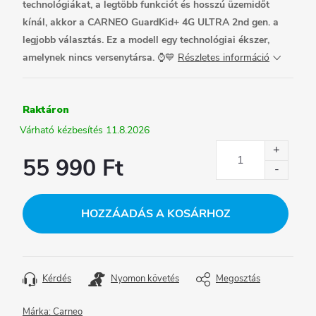
technológiákat, a legtöbb funkciót és hosszú üzemidőt
kínál, akkor a CARNEO GuardKid+ 4G ULTRA 2nd gen. a
legjobb választás. Ez a modell egy technológiai ékszer,
amelynek nincs versenytársa.
⌚💙
Részletes információ
Raktáron
11.8.2026
55 990 Ft
Egységár:
HOZZÁADÁS A KOSÁRHOZ
Kérdés
Nyomon követés
Megosztás
Márka:
Carneo