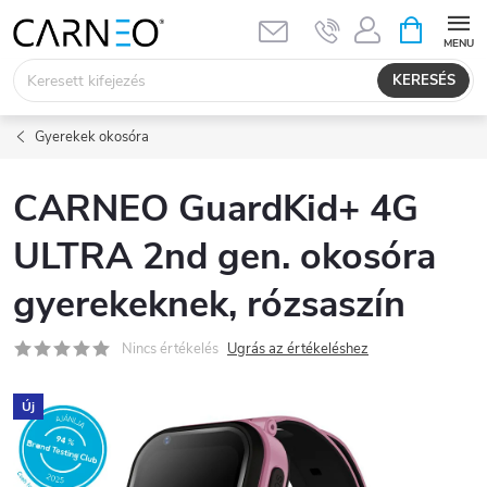
Ugrás
KOSÁR
a
fő
KERESÉS
tartalomhoz
Gyerekek okosóra
CARNEO GuardKid+ 4G
ULTRA 2nd gen. okosóra
gyerekeknek, rózsaszín
Nincs értékelés
Ugrás az értékeléshez
Új