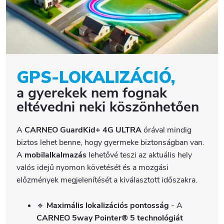
GPS-LOKALIZÁCIÓ,
a gyerekek nem fognak
eltévedni neki köszönhetően
A
CARNEO GuardKid+ 4G ULTRA
órával mindig
biztos lehet benne, hogy gyermeke biztonságban van.
A
mobilalkalmazás
lehetővé teszi az aktuális hely
valós idejű nyomon követését és a mozgási
előzmények megjelenítését a kiválasztott időszakra.
🔹
Maximális lokalizációs pontosság
- A
CARNEO 5way Pointer®
5 technológiát