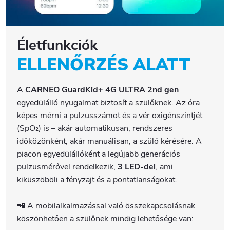
Életfunkciók
ELLENŐRZÉS ALATT
A
CARNEO GuardKid+ 4G ULTRA 2nd gen
egyedülálló nyugalmat biztosít a szülőknek. Az óra
képes mérni a pulzusszámot és a vér oxigénszintjét
(SpO₂) is – akár automatikusan, rendszeres
időközönként, akár manuálisan, a szülő kérésére. A
piacon egyedülállóként a legújabb generációs
pulzusmérővel rendelkezik,
3 LED-del
, ami
kiküszöböli a fényzajt és a pontatlanságokat.
📲 A mobilalkalmazással való összekapcsolásnak
köszönhetően a szülőnek mindig lehetősége van: