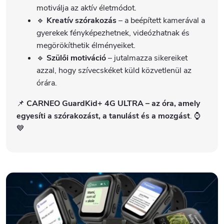
motiválja az aktív életmódot.
🔹
Kreatív szórakozás
– a beépített kamerával a
gyerekek fényképezhetnek, videózhatnak és
megörökíthetik élményeiket.
🔹
Szülői motiváció
– jutalmazza sikereiket
azzal, hogy szívecskéket küld közvetlenül az
órára.
📌
CARNEO GuardKid+ 4G ULTRA – az óra, amely
egyesíti a szórakozást, a tanulást és a mozgást
. ⌚
💙