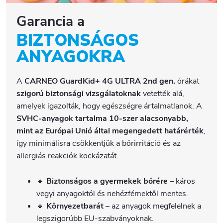
Garancia a
BIZTONSÁGOS
ANYAGOKRA
A
CARNEO GuardKid+ 4G ULTRA 2nd gen.
órákat
szigorú biztonsági vizsgálatoknak
vetették alá,
amelyek igazolták, hogy egészségre ártalmatlanok. A
SVHC-anyagok tartalma 10-szer alacsonyabb,
mint az Európai Unió által megengedett határérték
,
így minimálisra csökkentjük a bőrirritáció és az
allergiás reakciók kockázatát.
🔹
Biztonságos a gyermekek bőrére
– káros
vegyi anyagoktól és nehézfémektől mentes.
🔹
Környezetbarát
– az anyagok megfelelnek a
legszigorúbb EU-szabványoknak.