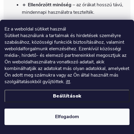
🔹
Ellenőrzött minőség
– az órákat hosszú távú,
mindennapi használatra tesztelték.
📌
A CARNEO GuardKid+ 4G ULTRA 2nd gen.
Ez a weboldal sütiket használ
órákat a gyermek biztonságának, egészségének és
Sütiket használunk a tartalmak és hirdetések személyre
kényelmének szem előtt tartásával gyártották.
⌚💙
szabásához, közösségi funkciók biztosításához, valamint
weboldalforgalmunk elemzéséhez. Ezenkívül közösségi
média-, hirdető- és elemező partnereinkkel megosztjuk az
Ön weboldalhasználatra vonatkozó adatait, akik
kombinálhatják az adatokat más olyan adatokkal, amelyeket
Ön adott meg számukra vagy az Ön által használt más
szolgáltatásokból gyűjtöttek.
itt
.
Beállítások
Elfogadom