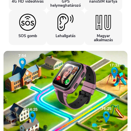
4G HD videohívás
GPS
nanoSIM kártya
helymeghatározó
SOS gomb
Lehallgatás
Magyar
alkalmazás