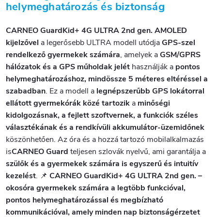
helymeghatározás és biztonság
CARNEO GuardKid+ 4G ULTRA 2nd gen. AMOLED
kijelzővel
a legerősebb ULTRA modell utódja
GPS-szel
rendelkező gyermekek számára
, amelyek a
GSM/GPRS
hálózatok és a GPS műholdak jelét
használják a
pontos
helymeghatározáshoz, mindössze 5 méteres eltéréssel a
szabadban
. Ez a modell a
legnépszerűbb GPS lokátorral
ellátott gyermekórák közé tartozik
a
minőségi
kidolgozásnak, a fejlett szoftvernek, a funkciók széles
választékának és a rendkívüli akkumulátor-üzemidőnek
köszönhetően.
Az óra és a hozzá tartozó mobilalkalmazás
is
CARNEO Guard
teljesen szlovák nyelvű
, ami garantálja a
szülők és a gyermekek számára is egyszerű és intuitív
kezelést
.
📌
CARNEO GuardKid+ 4G ULTRA 2nd gen. –
okosóra gyermekek számára a legtöbb funkcióval,
pontos helymeghatározással és megbízható
kommunikációval, amely minden nap biztonságérzetet