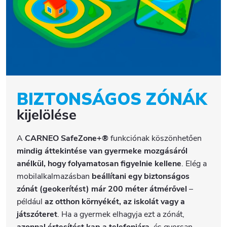
BIZTONSÁGOS ZÓNÁK
kijelölése
A
CARNEO SafeZone+®
funkciónak köszönhetően
mindig áttekintése van gyermeke mozgásáról
anélkül, hogy folyamatosan figyelnie kellene
. Elég a
mobilalkalmazásban
beállítani egy biztonságos
zónát (geokerítést) már 200 méter átmérővel
–
például
az otthon környékét, az iskolát vagy a
játszóteret
. Ha a gyermek elhagyja ezt a zónát,