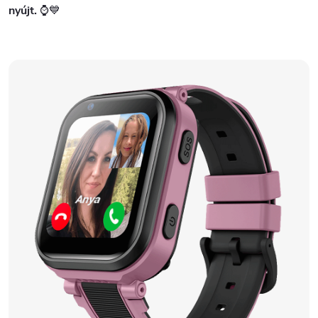
nyújt.
⌚💙