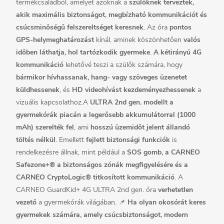
termékcsaládból, amelyet azoknak a
szülőknek terveztek,
akik maximális biztonságot, megbízható kommunikációt és
csúcsminőségű felszereltséget keresnek
.
Az óra
pontos
GPS-helymeghatározást
kínál, aminek köszönhetően
valós
időben láthatja, hol tartózkodik gyermeke
.
A kétirányú 4G
kommunikáció
lehetővé teszi a szülők számára, hogy
bármikor hívhassanak, hang- vagy szöveges üzenetet
küldhessenek
, és
HD videohívást kezdeményezhessenek
a
vizuális kapcsolathoz.
A
ULTRA 2nd gen. modellt a
gyermekórák piacán a legerősebb akkumulátorral (1000
mAh) szerelték fel
, ami
hosszú üzemidőt jelent állandó
töltés nélkül
. Emellett
fejlett biztonsági funkciók
is
rendelkezésre állnak, mint például a
SOS gomb, a CARNEO
Safezone+® a biztonságos zónák megfigyelésére és a
CARNEO CryptoLogic® titkosított kommunikáció
. A
CARNEO GuardKid+ 4G ULTRA 2nd gen. óra
verhetetlen
vezető
a gyermekórák világában.
📌
Ha olyan okosórát keres
gyermekek számára, amely csúcsbiztonságot, modern