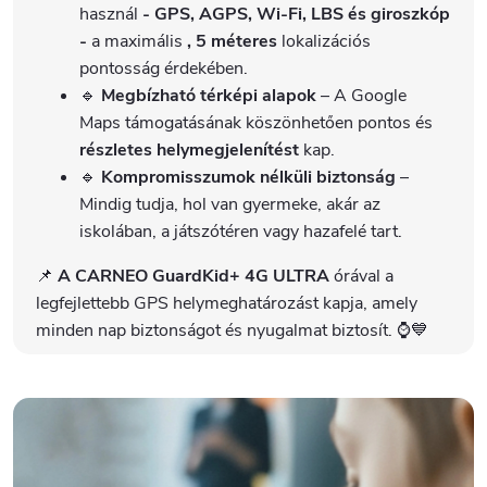
használ
- GPS, AGPS, Wi-Fi, LBS és giroszkóp
-
a maximális
, 5 méteres
lokalizációs
pontosság érdekében.
🔹
Megbízható térképi alapok
– A Google
Maps támogatásának köszönhetően pontos és
részletes helymegjelenítést
kap.
🔹
Kompromisszumok nélküli biztonság
–
Mindig tudja, hol van gyermeke, akár az
iskolában, a játszótéren vagy hazafelé tart.
📌
A CARNEO GuardKid+ 4G ULTRA
órával a
legfejlettebb GPS helymeghatározást kapja, amely
minden nap biztonságot és nyugalmat biztosít. ⌚💙