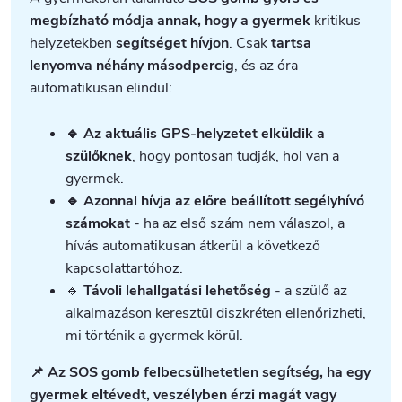
megbízható módja annak, hogy a gyermek
kritikus
helyzetekben
segítséget hívjon
. Csak
tartsa
lenyomva néhány másodpercig
, és az óra
automatikusan elindul:
🔹 Az aktuális GPS-helyzetet elküldik a
szülőknek
, hogy pontosan tudják, hol van a
gyermek.
🔹 Azonnal hívja az előre beállított segélyhívó
számokat
- ha az első szám nem válaszol, a
hívás automatikusan átkerül a következő
kapcsolattartóhoz.
🔹
Távoli lehallgatási lehetőség
- a szülő az
alkalmazáson keresztül diszkréten ellenőrizheti,
mi történik a gyermek körül.
📌 Az SOS gomb felbecsülhetetlen segítség, ha egy
gyermek eltévedt, veszélyben érzi magát vagy